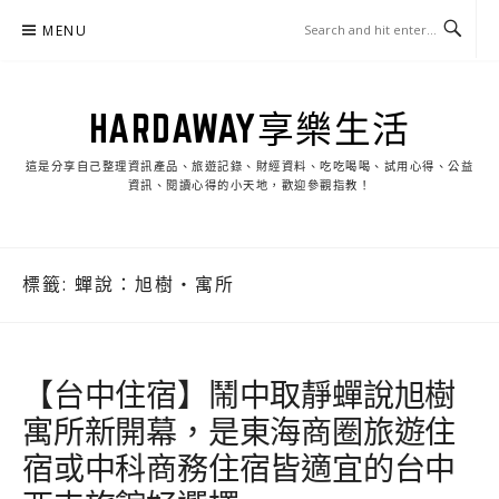
Skip
MENU
to
content
HARDAWAY享樂生活
這是分享自己整理資訊產品、旅遊記錄、財經資料、吃吃喝喝、試用心得、公益
資訊、閱讀心得的小天地，歡迎參觀指教！
標籤:
蟬說：旭樹・寓所
【台中住宿】鬧中取靜蟬說旭樹
寓所新開幕，是東海商圈旅遊住
宿或中科商務住宿皆適宜的台中