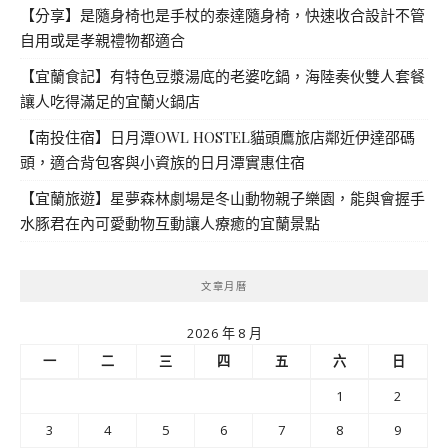
【分享】是隨身椅也是手杖的泰達隨身椅，快速收合設計不管
自用或是孝親禮物都適合
【宜蘭食記】有特色豆漿湯底的老婆吃鍋，海陸奏伙雙人套餐
讓人吃得滿足的宜蘭火鍋店
【南投住宿】日月潭OWL HOSTEL貓頭鷹旅店鄰近伊達邵碼
頭，適合背包客與小資族的日月潭實惠住宿
【宜蘭旅遊】星夢森林劇場是冬山動物親子樂園，能與會握手
水豚君在內可愛動物互動讓人療癒的宜蘭景點
文章月曆
2026 年 8 月
一
二
三
四
五
六
日
1
2
3
4
5
6
7
8
9