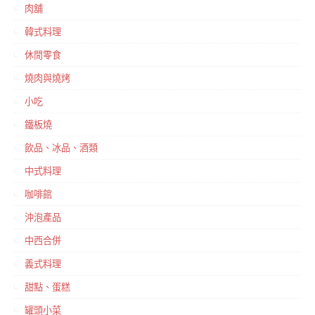
肉舖
韓式料理
休閒零食
燒肉與燒烤
小吃
鐵板燒
飲品、冰品、酒類
中式料理
咖啡館
沖泡產品
中西合併
義式料理
甜點、蛋糕
罐頭小菜