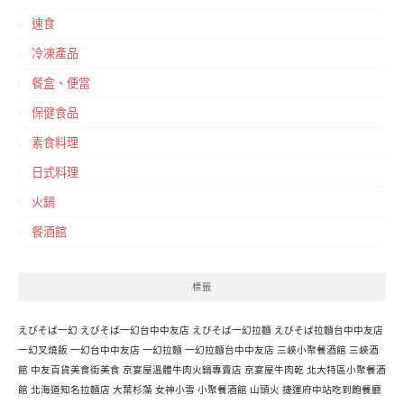
速食
冷凍產品
餐盒、便當
保健食品
素食料理
日式料理
火鍋
餐酒館
標籤
えびそば一幻
えびそば一幻台中中友店
えびそば一幻拉麵
えびそば拉麵台中中友店
一幻叉燒飯
一幻台中中友店
一幻拉麵
一幻拉麵台中中友店
三峽小聚餐酒館
三峽酒
館
中友百貨美食街美食
京宴屋溫體牛肉火鍋專賣店
京宴屋牛肉乾
北大特區小聚餐酒
館
北海道知名拉麵店
大葉杉藻
女神小雪
小聚餐酒館
山頭火
捷運府中站吃到飽餐廳