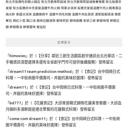
新北市板橋吃到飽火鍋店
新北市歡樂耶誕城
新北市歡樂耶誕城晚餐推薦
新北板橋京
宴屋
新北板橋府中京宴屋溫體牛肉火鍋
明果冰淇淋
板橋京宴屋溫體牛肉火鍋專賣店
梅光軒
泰國冰淇淋
溫體嫩肩牛
溫體牛肉吃到飽
溫體牛肉批發商
濃郁甜蝦頭湯
爆漿
餐包
網紅小雪
胸口油
蝦味拉麵湯頭
蝦味煎餃
蝦味飯糰
食旅三峽
鮮蝦味噌
鮮蝦拉
麵
鮮蝦醬油
鮮蝦鹽味
龍益莊
近期留言
「
himovies
」於〈
【分享】鄰近三創生活園區創宇通訊台北光華店，二
手機資訊清楚選擇多還有全省創宇門市可提供後續服務
〉發佈留言
「
dream11 team prediction method
」於〈
【食記】台中岡崎日式
料理，一中街商圈平價壽司、丼飯的美味好選擇
〉發佈留言
「
dream11
」於〈
【食記】台中岡崎日式料理，一中街商圈平價壽
司、丼飯的美味好選擇
〉發佈留言
「
bd777
」於〈
【花蓮食記】大邱骨道韓式鍋物花蓮美食餐廳，大邱血
月鍋料多湯鮮甜是適合聚餐的花蓮韓式料理
〉發佈留言
「
come com dream11
」於〈
【食記】台中岡崎日式料理，一中街商
圈平價壽司、丼飯的美味好選擇
〉發佈留言