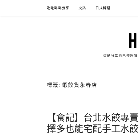
Skip
吃吃喝喝分享
火鍋
日式料理
to
content
這是分享自己整理資
標籤:
蝦餃貨永春店
【食記】台北水餃專
擇多也能宅配手工水