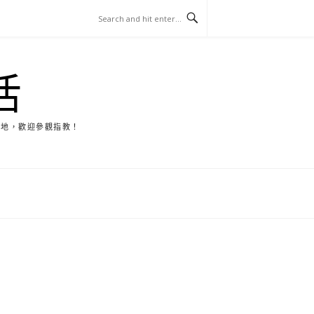
活
天地，歡迎參觀指教！