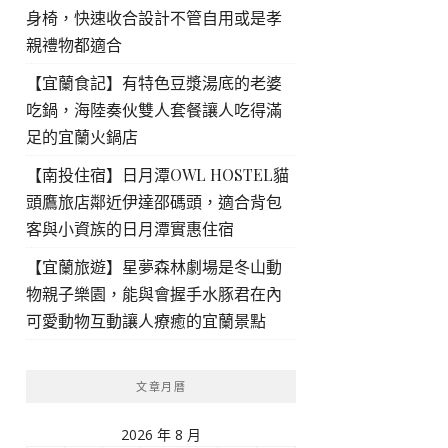
身椅，快速收合設計不管自用或是孝
親禮物都適合
【宜蘭食記】有特色豆漿湯底的老婆
吃鍋，海陸奏伙雙人套餐讓人吃得滿
足的宜蘭火鍋店
【南投住宿】日月潭OWL HOSTEL貓
頭鷹旅店鄰近伊達邵碼頭，適合背包
客與小資族的日月潭實惠住宿
【宜蘭旅遊】星夢森林劇場是冬山動
物親子樂園，能與會握手水豚君在內
可愛動物互動讓人療癒的宜蘭景點
文章月曆
2026 年 8 月