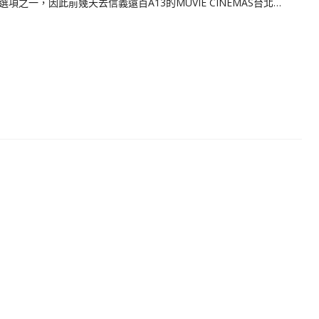
之一，因此前幾天去信義遠百A13的MUVIE CINEMAS台北…