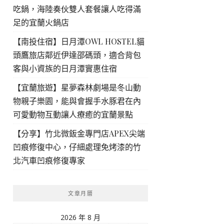
吃鍋，海陸奏伙雙人套餐讓人吃得滿
足的宜蘭火鍋店
【南投住宿】日月潭OWL HOSTEL貓
頭鷹旅店鄰近伊達邵碼頭，適合背包
客與小資族的日月潭實惠住宿
【宜蘭旅遊】星夢森林劇場是冬山動
物親子樂園，能與會握手水豚君在內
可愛動物互動讓人療癒的宜蘭景點
【分享】竹北微鈑金專門店APEX尖端
凹痕修復中心，仔細處理免烤漆的竹
北汽車凹痕修復專家
文章月曆
2026 年 8 月