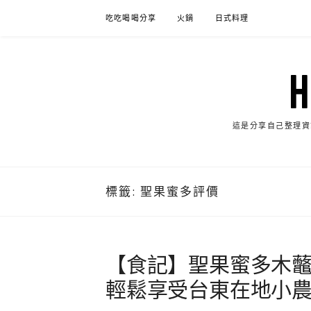
Skip
吃吃喝喝分享
火鍋
日式料理
to
content
這是分享自己整理資
標籤:
聖果蜜多評價
【食記】聖果蜜多木虌
輕鬆享受台東在地小