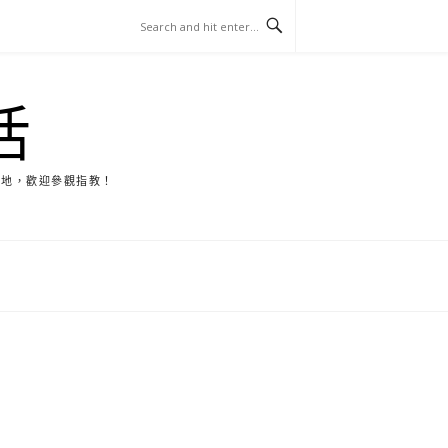
活
天地，歡迎參觀指教！