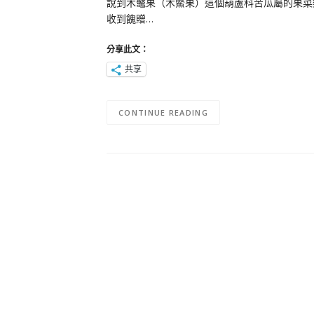
說到木虌果（木鱉果）這個葫蘆科苦瓜屬的果菜
收到餽贈…
分享此文：
共享
CONTINUE READING