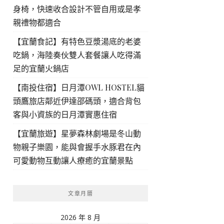
身椅，快速收合設計不管自用或是孝
親禮物都適合
【宜蘭食記】有特色豆漿湯底的老婆
吃鍋，海陸奏伙雙人套餐讓人吃得滿
足的宜蘭火鍋店
【南投住宿】日月潭OWL HOSTEL貓
頭鷹旅店鄰近伊達邵碼頭，適合背包
客與小資族的日月潭實惠住宿
【宜蘭旅遊】星夢森林劇場是冬山動
物親子樂園，能與會握手水豚君在內
可愛動物互動讓人療癒的宜蘭景點
文章月曆
2026 年 8 月