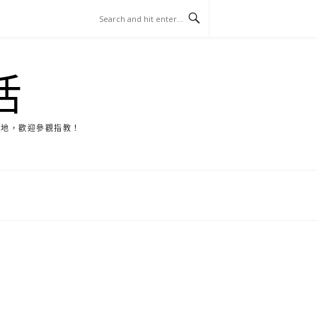
活
天地，歡迎參觀指教！