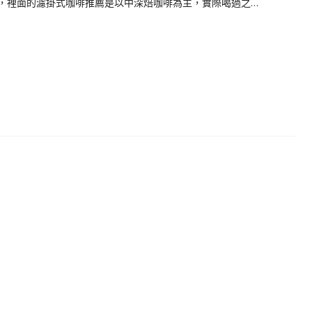
影咖啡禮盒，裡面的濾掛式咖啡推薦是以中深焙咖啡為主，實際喝過之…