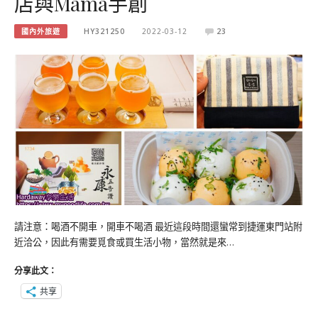
店與Mama手創
國內外旅遊
HY321250
2022-03-12
23
請注意：喝酒不開車，開車不喝酒 最近這段時間還蠻常到捷運東門站附
近洽公，因此有需要覓食或買生活小物，當然就是來…
分享此文：
共享