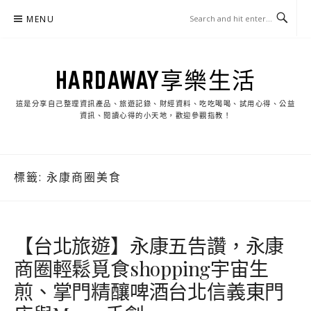
Skip
MENU
to
content
HARDAWAY享樂生活
這是分享自己整理資訊產品、旅遊記錄、財經資料、吃吃喝喝、試用心得、公益
資訊、閱讀心得的小天地，歡迎參觀指教！
標籤:
永康商圈美食
【台北旅遊】永康五告讚，永康
商圈輕鬆覓食shopping宇宙生
煎、掌門精釀啤酒台北信義東門