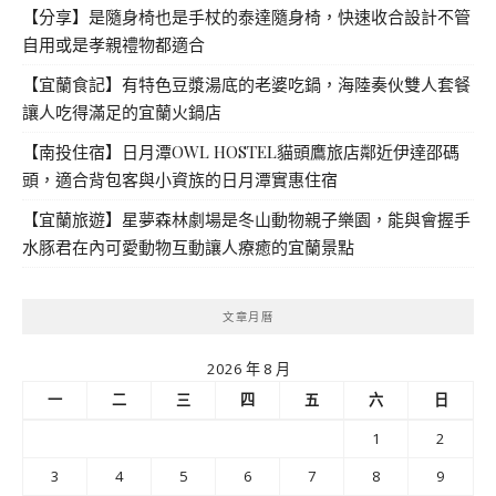
【分享】是隨身椅也是手杖的泰達隨身椅，快速收合設計不管
自用或是孝親禮物都適合
【宜蘭食記】有特色豆漿湯底的老婆吃鍋，海陸奏伙雙人套餐
讓人吃得滿足的宜蘭火鍋店
【南投住宿】日月潭OWL HOSTEL貓頭鷹旅店鄰近伊達邵碼
頭，適合背包客與小資族的日月潭實惠住宿
【宜蘭旅遊】星夢森林劇場是冬山動物親子樂園，能與會握手
水豚君在內可愛動物互動讓人療癒的宜蘭景點
文章月曆
2026 年 8 月
一
二
三
四
五
六
日
1
2
3
4
5
6
7
8
9