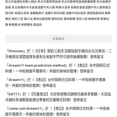
新北市板橋吃到飽火鍋店
新北市歡樂耶誕城
新北市歡樂耶誕城晚餐推薦
新北板橋京
宴屋
新北板橋府中京宴屋溫體牛肉火鍋
明果冰淇淋
板橋京宴屋溫體牛肉火鍋專賣店
梅光軒
泰國冰淇淋
溫體嫩肩牛
溫體牛肉吃到飽
溫體牛肉批發商
濃郁甜蝦頭湯
爆漿
餐包
網紅小雪
胸口油
蝦味拉麵湯頭
蝦味煎餃
蝦味飯糰
食旅三峽
鮮蝦味噌
鮮蝦拉
麵
鮮蝦醬油
鮮蝦鹽味
龍益莊
近期留言
「
himovies
」於〈
【分享】鄰近三創生活園區創宇通訊台北光華店，二
手機資訊清楚選擇多還有全省創宇門市可提供後續服務
〉發佈留言
「
dream11 team prediction method
」於〈
【食記】台中岡崎日式
料理，一中街商圈平價壽司、丼飯的美味好選擇
〉發佈留言
「
dream11
」於〈
【食記】台中岡崎日式料理，一中街商圈平價壽
司、丼飯的美味好選擇
〉發佈留言
「
bd777
」於〈
【花蓮食記】大邱骨道韓式鍋物花蓮美食餐廳，大邱血
月鍋料多湯鮮甜是適合聚餐的花蓮韓式料理
〉發佈留言
「
come com dream11
」於〈
【食記】台中岡崎日式料理，一中街商
圈平價壽司、丼飯的美味好選擇
〉發佈留言