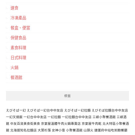
速食
冷凍產品
餐盒、便當
保健食品
素食料理
日式料理
火鍋
餐酒館
標籤
えびそば一幻
えびそば一幻台中中友店
えびそば一幻拉麵
えびそば拉麵台中中友店
一幻叉燒飯
一幻台中中友店
一幻拉麵
一幻拉麵台中中友店
三峽小聚餐酒館
三峽酒
館
中友百貨美食街美食
京宴屋溫體牛肉火鍋專賣店
京宴屋牛肉乾
北大特區小聚餐酒
館
北海道知名拉麵店
大葉杉藻
女神小雪
小聚餐酒館
山頭火
捷運府中站吃到飽餐廳