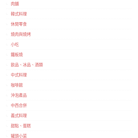
肉舖
韓式料理
休閒零食
燒肉與燒烤
小吃
鐵板燒
飲品、冰品、酒類
中式料理
咖啡館
沖泡產品
中西合併
義式料理
甜點、蛋糕
罐頭小菜