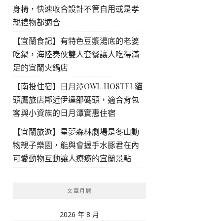
身椅，快速收合設計不管自用或是孝
親禮物都適合
【宜蘭食記】有特色豆漿湯底的老婆
吃鍋，海陸奏伙雙人套餐讓人吃得滿
足的宜蘭火鍋店
【南投住宿】日月潭OWL HOSTEL貓
頭鷹旅店鄰近伊達邵碼頭，適合背包
客與小資族的日月潭實惠住宿
【宜蘭旅遊】星夢森林劇場是冬山動
物親子樂園，能與會握手水豚君在內
可愛動物互動讓人療癒的宜蘭景點
文章月曆
2026 年 8 月