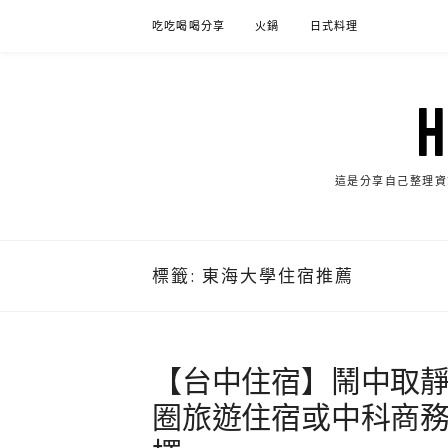
Skip
吃吃喝喝分享
火鍋
日式料理
to
content
這是分享自己整理資
標籤:
東海大學住宿推薦
【台中住宿】鬧中取
圈旅遊住宿或中科商