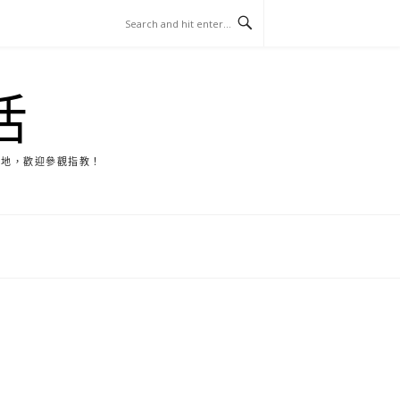
活
天地，歡迎參觀指教！