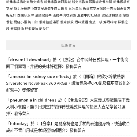
新北市板橋吃到飽火鍋店
新北市歡樂耶誕城
新北市歡樂耶誕城晚餐推薦
新北板橋京
宴屋
新北板橋府中京宴屋溫體牛肉火鍋
明果冰淇淋
板橋京宴屋溫體牛肉火鍋專賣店
梅光軒
泰國冰淇淋
溫體嫩肩牛
溫體牛肉吃到飽
溫體牛肉批發商
濃郁甜蝦頭湯
爆漿
餐包
網紅小雪
胸口油
蝦味拉麵湯頭
蝦味煎餃
蝦味飯糰
食旅三峽
鮮蝦味噌
鮮蝦拉
麵
鮮蝦醬油
鮮蝦鹽味
龍益莊
近期留言
「
dream11 download
」於〈
【食記】台中岡崎日式料理，一中街商
圈平價壽司、丼飯的美味好選擇
〉發佈留言
「
amoxicillin kidney side effects
」於〈
【開箱】銀欣水冷散熱器
SilverStone NovaPeak 360 ARGB，讓海景房裡CPU能發揮更高效能的
好幫手
〉發佈留言
「
pneumonia in children
」於〈
【台北食記】大直義式餐廳豔陽下義
大利小餐館，能享用到堅持製作傳統義式料理的捷運大直站聚餐好選
擇
〉發佈留言
「
hdtoday
」於〈
【分享】是隨身椅也是手杖的泰達隨身椅，快速收合
設計不管自用或是孝親禮物都適合
〉發佈留言