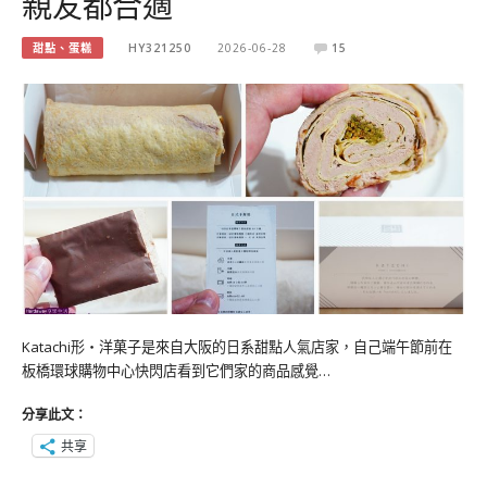
親友都合適
甜點、蛋糕
HY321250
2026-06-28
15
Katachi形‧洋菓子是來自大阪的日系甜點人氣店家，自己端午節前在
板橋環球購物中心快閃店看到它們家的商品感覺…
分享此文：
共享