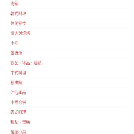
肉舖
韓式料理
休閒零食
燒肉與燒烤
小吃
鐵板燒
飲品、冰品、酒類
中式料理
咖啡館
沖泡產品
中西合併
義式料理
甜點、蛋糕
罐頭小菜