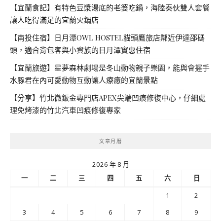
【宜蘭食記】有特色豆漿湯底的老婆吃鍋，海陸奏伙雙人套餐
讓人吃得滿足的宜蘭火鍋店
【南投住宿】日月潭OWL HOSTEL貓頭鷹旅店鄰近伊達邵碼
頭，適合背包客與小資族的日月潭實惠住宿
【宜蘭旅遊】星夢森林劇場是冬山動物親子樂園，能與會握手
水豚君在內可愛動物互動讓人療癒的宜蘭景點
【分享】竹北微鈑金專門店APEX尖端凹痕修復中心，仔細處
理免烤漆的竹北汽車凹痕修復專家
文章月曆
2026 年 8 月
一
二
三
四
五
六
日
1
2
3
4
5
6
7
8
9