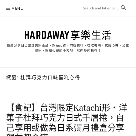
Skip
MENU
to
content
HARDAWAY享樂生活
這是分享自己整理資訊產品、旅遊記錄、財經資料、吃吃喝喝、試用心得、公益
資訊、閱讀心得的小天地，歡迎參觀指教！
標籤:
杜拜巧克力口味蛋糕心得
【食記】台灣限定Katachi形‧洋
菓子杜拜巧克力日式千層捲，自
己享用或做為日系彌月禮盒分享