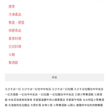
速食
冷凍產品
餐盒、便當
保健食品
素食料理
日式料理
火鍋
餐酒館
標籤
えびそば一幻
えびそば一幻台中中友店
えびそば一幻拉麵
えびそば拉麵台中中友店
一幻叉燒飯
一幻台中中友店
一幻拉麵
一幻拉麵台中中友店
三峽小聚餐酒館
三峽酒
館
中友百貨美食街美食
京宴屋溫體牛肉火鍋專賣店
京宴屋牛肉乾
北大特區小聚餐酒
館
北海道知名拉麵店
大葉杉藻
女神小雪
小聚餐酒館
山頭火
捷運府中站吃到飽餐廳