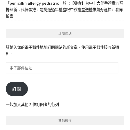
「
penicillin allergy pediatric
」於〈
【零食】台中十大伴手禮實心蛋
捲與新世代粹蛋捲，是挑選過年禮盒跟中秋禮盒送禮推薦好選擇
〉發佈
留言
訂閱網誌
請輸入你的電子郵件地址訂閱網站的新文章，使用電子郵件接收新通
知。
電
子
郵
件
訂閱
位
址
一起加入其他 2 位訂閱者的行列
其他操作