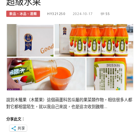
超級水果
飲品、冰品、酒類
HY321250
2024-10-17
55
說到木虌果（木鱉果）這個葫蘆科苦瓜屬的果菜類作物，相信很多人都
對它都相當陌生，就以我自己來說，也是這次收到餽贈…
分享此文：
共享