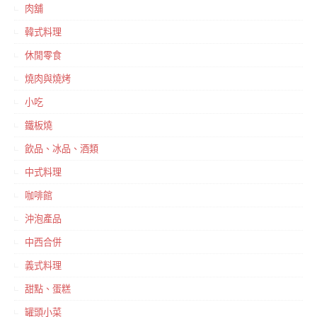
肉舖
韓式料理
休閒零食
燒肉與燒烤
小吃
鐵板燒
飲品、冰品、酒類
中式料理
咖啡館
沖泡產品
中西合併
義式料理
甜點、蛋糕
罐頭小菜