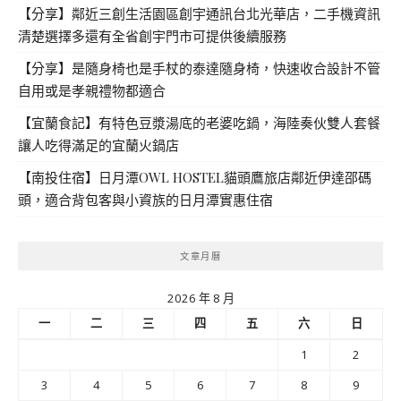
【分享】鄰近三創生活園區創宇通訊台北光華店，二手機資訊
清楚選擇多還有全省創宇門市可提供後續服務
【分享】是隨身椅也是手杖的泰達隨身椅，快速收合設計不管
自用或是孝親禮物都適合
【宜蘭食記】有特色豆漿湯底的老婆吃鍋，海陸奏伙雙人套餐
讓人吃得滿足的宜蘭火鍋店
【南投住宿】日月潭OWL HOSTEL貓頭鷹旅店鄰近伊達邵碼
頭，適合背包客與小資族的日月潭實惠住宿
文章月曆
2026 年 8 月
一
二
三
四
五
六
日
1
2
3
4
5
6
7
8
9