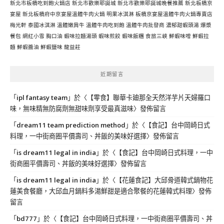
新北市板橋吃到飽火鍋店
新北市歡樂耶誕城
新北市歡樂耶誕城晚餐推薦
新北板橋京
宴屋
新北板橋府中京宴屋溫體牛肉火鍋
明果冰淇淋
板橋京宴屋溫體牛肉火鍋專賣店
梅光軒
泰國冰淇淋
溫體嫩肩牛
溫體牛肉吃到飽
溫體牛肉批發商
濃郁甜蝦頭湯
爆漿
餐包
網紅小雪
胸口油
蝦味拉麵湯頭
蝦味煎餃
蝦味飯糰
食旅三峽
鮮蝦味噌
鮮蝦拉
麵
鮮蝦醬油
鮮蝦鹽味
龍益莊
近期留言
「
ipl fantasy team
」於〈
【零食】聯華卡廸那全天然洋芋片天婦羅口
味，無味精無防腐劑無甜味劑享受最真滋味
〉發佈留言
「
dream11 team prediction method
」於〈
【食記】台中岡崎日式
料理，一中街商圈平價壽司、丼飯的美味好選擇
〉發佈留言
「
is dream11 legal in india
」於〈
【食記】台中岡崎日式料理，一中
街商圈平價壽司、丼飯的美味好選擇
〉發佈留言
「
is dream11 legal in india
」於〈
【花蓮食記】大邱骨道韓式鍋物花
蓮美食餐廳，大邱血月鍋料多湯鮮甜是適合聚餐的花蓮韓式料理
〉發佈
留言
「
bd777
」於〈
【食記】台中岡崎日式料理，一中街商圈平價壽司、丼