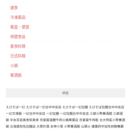
速食
冷凍產品
餐盒、便當
保健食品
素食料理
日式料理
火鍋
餐酒館
標籤
えびそば一幻
えびそば一幻台中中友店
えびそば一幻拉麵
えびそば拉麵台中中友店
一幻叉燒飯
一幻台中中友店
一幻拉麵
一幻拉麵台中中友店
三峽小聚餐酒館
三峽酒
館
中友百貨美食街美食
京宴屋溫體牛肉火鍋專賣店
京宴屋牛肉乾
北大特區小聚餐酒
館
北海道知名拉麵店
大葉杉藻
女神小雪
小聚餐酒館
山頭火
捷運府中站吃到飽餐廳