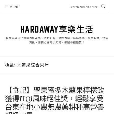
Skip
MENU
to
content
HARDAWAY享樂生活
這是分享自己整理資訊產品、旅遊記錄、財經資料、吃吃喝喝、試用心得、公益
資訊、閱讀心得的小天地，歡迎參觀指教！
標籤:
木鱉果綜合果汁
【食記】聖果蜜多木虌果檸檬飲
獲得iTQi風味絕佳獎，輕鬆享受
台東在地小農無農藥耕種高營養