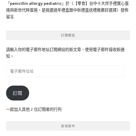
「
penicillin allergy pediatric
」於〈
【零食】台中十大伴手禮實心蛋
捲與新世代粹蛋捲，是挑選過年禮盒跟中秋禮盒送禮推薦好選擇
〉發佈
留言
訂閱網誌
請輸入你的電子郵件地址訂閱網站的新文章，使用電子郵件接收新通
知。
電
子
郵
件
訂閱
位
址
一起加入其他 2 位訂閱者的行列
其他操作