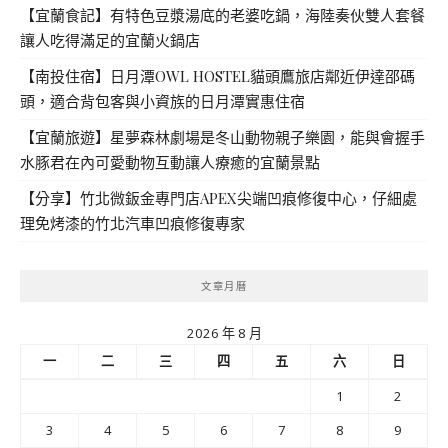
【宜蘭食記】有特色豆漿湯底的老婆吃鍋，海陸奏伙雙人套餐
讓人吃得滿足的宜蘭火鍋店
【南投住宿】日月潭OWL HOSTEL貓頭鷹旅店鄰近伊達邵碼
頭，適合背包客與小資族的日月潭實惠住宿
【宜蘭旅遊】星夢森林劇場是冬山動物親子樂園，能與會握手
水豚君在內可愛動物互動讓人療癒的宜蘭景點
【分享】竹北微鈑金專門店APEX尖端凹痕修復中心，仔細處
理免烤漆的竹北汽車凹痕修復專家
文章月曆
2026 年 8 月
一
二
三
四
五
六
日
1
2
3
4
5
6
7
8
9