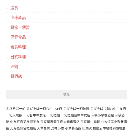
速食
冷凍產品
餐盒、便當
保健食品
素食料理
日式料理
火鍋
餐酒館
標籤
えびそば一幻
えびそば一幻台中中友店
えびそば一幻拉麵
えびそば拉麵台中中友店
一幻叉燒飯
一幻台中中友店
一幻拉麵
一幻拉麵台中中友店
三峽小聚餐酒館
三峽酒
館
中友百貨美食街美食
京宴屋溫體牛肉火鍋專賣店
京宴屋牛肉乾
北大特區小聚餐酒
館
北海道知名拉麵店
大葉杉藻
女神小雪
小聚餐酒館
山頭火
捷運府中站吃到飽餐廳