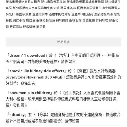
新北市板橋吃到飽火鍋店
新北市歡樂耶誕城
新北市歡樂耶誕城晚餐推薦
新北板橋京
宴屋
新北板橋府中京宴屋溫體牛肉火鍋
明果冰淇淋
板橋京宴屋溫體牛肉火鍋專賣店
梅光軒
泰國冰淇淋
溫體嫩肩牛
溫體牛肉吃到飽
溫體牛肉批發商
濃郁甜蝦頭湯
爆漿
餐包
網紅小雪
胸口油
蝦味拉麵湯頭
蝦味煎餃
蝦味飯糰
食旅三峽
鮮蝦味噌
鮮蝦拉
麵
鮮蝦醬油
鮮蝦鹽味
龍益莊
近期留言
「
dream11 download
」於〈
【食記】台中岡崎日式料理，一中街商
圈平價壽司、丼飯的美味好選擇
〉發佈留言
「
amoxicillin kidney side effects
」於〈
【開箱】銀欣水冷散熱器
SilverStone NovaPeak 360 ARGB，讓海景房裡CPU能發揮更高效能的
好幫手
〉發佈留言
「
pneumonia in children
」於〈
【台北食記】大直義式餐廳豔陽下義
大利小餐館，能享用到堅持製作傳統義式料理的捷運大直站聚餐好選
擇
〉發佈留言
「
hdtoday
」於〈
【分享】是隨身椅也是手杖的泰達隨身椅，快速收合
設計不管自用或是孝親禮物都適合
〉發佈留言