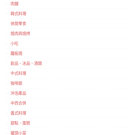
肉舖
韓式料理
休閒零食
燒肉與燒烤
小吃
鐵板燒
飲品、冰品、酒類
中式料理
咖啡館
沖泡產品
中西合併
義式料理
甜點、蛋糕
罐頭小菜