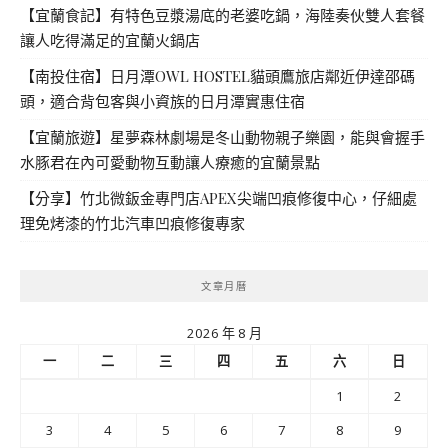
【宜蘭食記】有特色豆漿湯底的老婆吃鍋，海陸奏伙雙人套餐
讓人吃得滿足的宜蘭火鍋店
【南投住宿】日月潭OWL HOSTEL貓頭鷹旅店鄰近伊達邵碼
頭，適合背包客與小資族的日月潭實惠住宿
【宜蘭旅遊】星夢森林劇場是冬山動物親子樂園，能與會握手
水豚君在內可愛動物互動讓人療癒的宜蘭景點
【分享】竹北微鈑金專門店APEX尖端凹痕修復中心，仔細處
理免烤漆的竹北汽車凹痕修復專家
文章月曆
2026 年 8 月
一
二
三
四
五
六
日
1
2
3
4
5
6
7
8
9