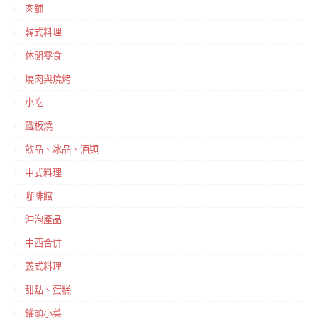
肉舖
韓式料理
休閒零食
燒肉與燒烤
小吃
鐵板燒
飲品、冰品、酒類
中式料理
咖啡館
沖泡產品
中西合併
義式料理
甜點、蛋糕
罐頭小菜