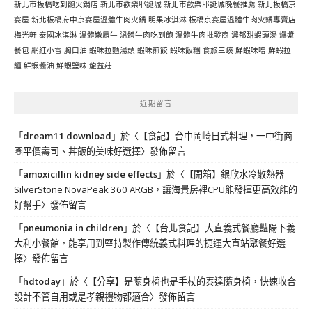
新北市板橋吃到飽火鍋店
新北市歡樂耶誕城
新北市歡樂耶誕城晚餐推薦
新北板橋京
宴屋
新北板橋府中京宴屋溫體牛肉火鍋
明果冰淇淋
板橋京宴屋溫體牛肉火鍋專賣店
梅光軒
泰國冰淇淋
溫體嫩肩牛
溫體牛肉吃到飽
溫體牛肉批發商
濃郁甜蝦頭湯
爆漿
餐包
網紅小雪
胸口油
蝦味拉麵湯頭
蝦味煎餃
蝦味飯糰
食旅三峽
鮮蝦味噌
鮮蝦拉
麵
鮮蝦醬油
鮮蝦鹽味
龍益莊
近期留言
「
dream11 download
」於〈
【食記】台中岡崎日式料理，一中街商
圈平價壽司、丼飯的美味好選擇
〉發佈留言
「
amoxicillin kidney side effects
」於〈
【開箱】銀欣水冷散熱器
SilverStone NovaPeak 360 ARGB，讓海景房裡CPU能發揮更高效能的
好幫手
〉發佈留言
「
pneumonia in children
」於〈
【台北食記】大直義式餐廳豔陽下義
大利小餐館，能享用到堅持製作傳統義式料理的捷運大直站聚餐好選
擇
〉發佈留言
「
hdtoday
」於〈
【分享】是隨身椅也是手杖的泰達隨身椅，快速收合
設計不管自用或是孝親禮物都適合
〉發佈留言