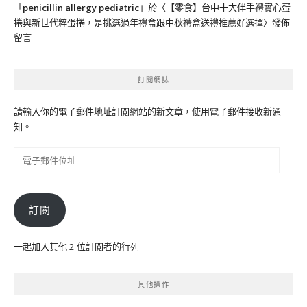
「
penicillin allergy pediatric
」於〈
【零食】台中十大伴手禮實心蛋
捲與新世代粹蛋捲，是挑選過年禮盒跟中秋禮盒送禮推薦好選擇
〉發佈
留言
訂閱網誌
請輸入你的電子郵件地址訂閱網站的新文章，使用電子郵件接收新通
知。
電
子
郵
件
訂閱
位
址
一起加入其他 2 位訂閱者的行列
其他操作