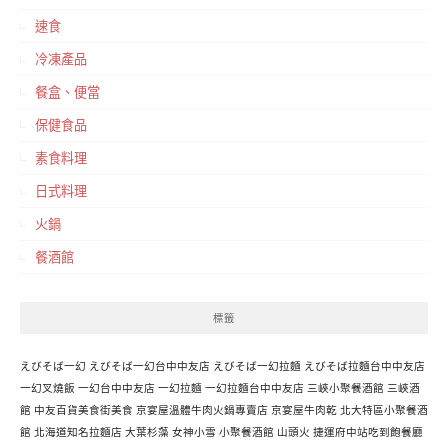
速食
冷凍產品
餐盒、便當
保健食品
素食料理
日式料理
火鍋
餐酒館
標籤
えびそば一幻
えびそば一幻台中中友店
えびそば一幻拉麵
えびそば拉麵台中中友店
一幻叉燒飯
一幻台中中友店
一幻拉麵
一幻拉麵台中中友店
三峽小聚餐酒館
三峽酒
館
中友百貨美食街美食
京宴屋溫體牛肉火鍋專賣店
京宴屋牛肉乾
北大特區小聚餐酒
館
北海道知名拉麵店
大葉杉藻
女神小雪
小聚餐酒館
山頭火
捷運府中站吃到飽餐廳