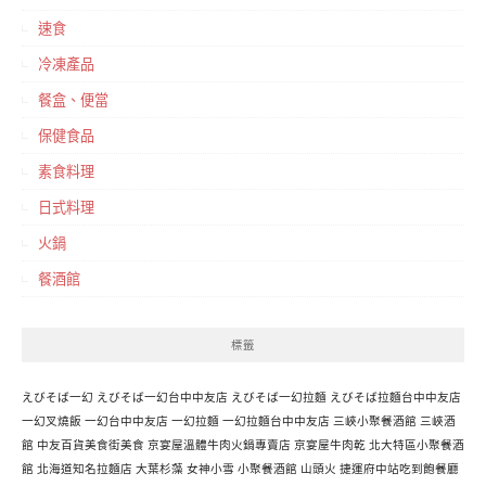
速食
冷凍產品
餐盒、便當
保健食品
素食料理
日式料理
火鍋
餐酒館
標籤
えびそば一幻
えびそば一幻台中中友店
えびそば一幻拉麵
えびそば拉麵台中中友店
一幻叉燒飯
一幻台中中友店
一幻拉麵
一幻拉麵台中中友店
三峽小聚餐酒館
三峽酒
館
中友百貨美食街美食
京宴屋溫體牛肉火鍋專賣店
京宴屋牛肉乾
北大特區小聚餐酒
館
北海道知名拉麵店
大葉杉藻
女神小雪
小聚餐酒館
山頭火
捷運府中站吃到飽餐廳