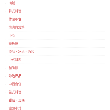
肉舖
韓式料理
休閒零食
燒肉與燒烤
小吃
鐵板燒
飲品、冰品、酒類
中式料理
咖啡館
沖泡產品
中西合併
義式料理
甜點、蛋糕
罐頭小菜