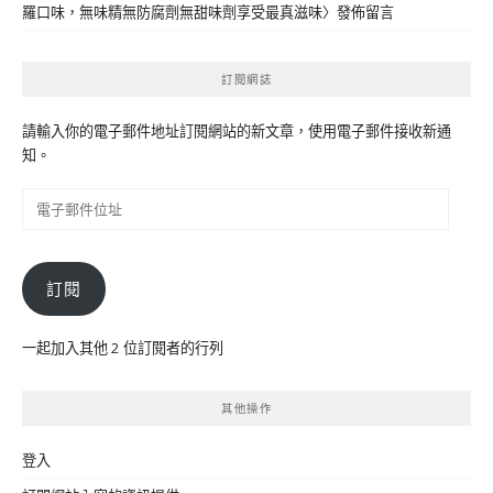
羅口味，無味精無防腐劑無甜味劑享受最真滋味
〉發佈留言
訂閱網誌
請輸入你的電子郵件地址訂閱網站的新文章，使用電子郵件接收新通
知。
電
子
郵
件
訂閱
位
址
一起加入其他 2 位訂閱者的行列
其他操作
登入