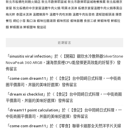
新北市板橋吃到飽火鍋店
新北市歡樂耶誕城
新北市歡樂耶誕城晚餐推薦
新北板橋京
宴屋
新北板橋府中京宴屋溫體牛肉火鍋
明果冰淇淋
板橋京宴屋溫體牛肉火鍋專賣店
梅光軒
泰國冰淇淋
溫體嫩肩牛
溫體牛肉吃到飽
溫體牛肉批發商
濃郁甜蝦頭湯
爆漿
餐包
網紅小雪
胸口油
蝦味拉麵湯頭
蝦味煎餃
蝦味飯糰
食旅三峽
鮮蝦味噌
鮮蝦拉
麵
鮮蝦醬油
鮮蝦鹽味
龍益莊
近期留言
「
sinusitis viral infection
」於〈
【開箱】銀欣水冷散熱器SilverStone
NovaPeak 360 ARGB，讓海景房裡CPU能發揮更高效能的好幫手
〉發
佈留言
「
come com dream11
」於〈
【食記】台中岡崎日式料理，一中街商
圈平價壽司、丼飯的美味好選擇
〉發佈留言
「
dream xi checklist
」於〈
【食記】台中岡崎日式料理，一中街商圈
平價壽司、丼飯的美味好選擇
〉發佈留言
「
dream11 point calculation
」於〈
【食記】台中岡崎日式料理，一
中街商圈平價壽司、丼飯的美味好選擇
〉發佈留言
「
come com dream11
」於〈
【零食】聯華卡廸那全天然洋芋片天婦