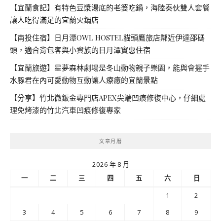
【宜蘭食記】有特色豆漿湯底的老婆吃鍋，海陸奏伙雙人套餐
讓人吃得滿足的宜蘭火鍋店
【南投住宿】日月潭OWL HOSTEL貓頭鷹旅店鄰近伊達邵碼
頭，適合背包客與小資族的日月潭實惠住宿
【宜蘭旅遊】星夢森林劇場是冬山動物親子樂園，能與會握手
水豚君在內可愛動物互動讓人療癒的宜蘭景點
【分享】竹北微鈑金專門店APEX尖端凹痕修復中心，仔細處
理免烤漆的竹北汽車凹痕修復專家
文章月曆
2026 年 8 月
一
二
三
四
五
六
日
1
2
3
4
5
6
7
8
9