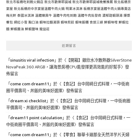
新北市板橋吃到飽火鍋店
新北市歡樂耶誕城
新北市歡樂耶誕城晚餐推薦
新北板橋京
宴屋
新北板橋府中京宴屋溫體牛肉火鍋
明果冰淇淋
板橋京宴屋溫體牛肉火鍋專賣店
梅光軒
泰國冰淇淋
溫體嫩肩牛
溫體牛肉吃到飽
溫體牛肉批發商
濃郁甜蝦頭湯
爆漿
餐包
網紅小雪
胸口油
蝦味拉麵湯頭
蝦味煎餃
蝦味飯糰
食旅三峽
鮮蝦味噌
鮮蝦拉
麵
鮮蝦醬油
鮮蝦鹽味
龍益莊
近期留言
「
sinusitis viral infection
」於〈
【開箱】銀欣水冷散熱器SilverStone
NovaPeak 360 ARGB，讓海景房裡CPU能發揮更高效能的好幫手
〉發
佈留言
「
come com dream11
」於〈
【食記】台中岡崎日式料理，一中街商
圈平價壽司、丼飯的美味好選擇
〉發佈留言
「
dream xi checklist
」於〈
【食記】台中岡崎日式料理，一中街商圈
平價壽司、丼飯的美味好選擇
〉發佈留言
「
dream11 point calculation
」於〈
【食記】台中岡崎日式料理，一
中街商圈平價壽司、丼飯的美味好選擇
〉發佈留言
「
come com dream11
」於〈
【零食】聯華卡廸那全天然洋芋片天婦