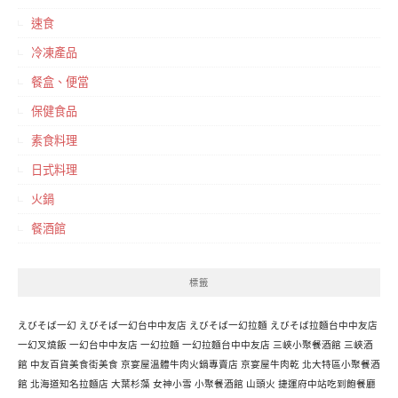
速食
冷凍產品
餐盒、便當
保健食品
素食料理
日式料理
火鍋
餐酒館
標籤
えびそば一幻
えびそば一幻台中中友店
えびそば一幻拉麵
えびそば拉麵台中中友店
一幻叉燒飯
一幻台中中友店
一幻拉麵
一幻拉麵台中中友店
三峽小聚餐酒館
三峽酒
館
中友百貨美食街美食
京宴屋溫體牛肉火鍋專賣店
京宴屋牛肉乾
北大特區小聚餐酒
館
北海道知名拉麵店
大葉杉藻
女神小雪
小聚餐酒館
山頭火
捷運府中站吃到飽餐廳