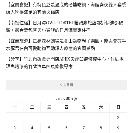
【宜蘭食記】有特色豆漿湯底的老婆吃鍋，海陸奏伙雙人套餐
讓人吃得滿足的宜蘭火鍋店
【南投住宿】日月潭OWL HOSTEL貓頭鷹旅店鄰近伊達邵碼
頭，適合背包客與小資族的日月潭實惠住宿
【宜蘭旅遊】星夢森林劇場是冬山動物親子樂園，能與會握手
水豚君在內可愛動物互動讓人療癒的宜蘭景點
【分享】竹北微鈑金專門店APEX尖端凹痕修復中心，仔細處
理免烤漆的竹北汽車凹痕修復專家
文章月曆
2026 年 8 月
一
二
三
四
五
六
日
1
2
3
4
5
6
7
8
9