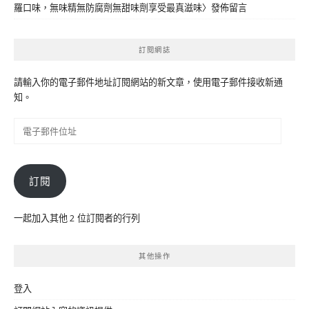
羅口味，無味精無防腐劑無甜味劑享受最真滋味
〉發佈留言
訂閱網誌
請輸入你的電子郵件地址訂閱網站的新文章，使用電子郵件接收新通
知。
電
子
郵
件
訂閱
位
址
一起加入其他 2 位訂閱者的行列
其他操作
登入