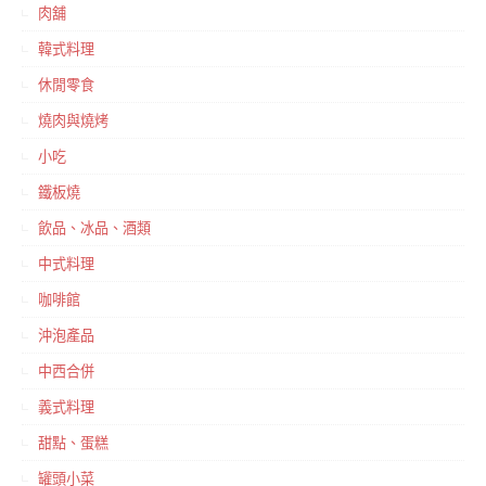
肉舖
韓式料理
休閒零食
燒肉與燒烤
小吃
鐵板燒
飲品、冰品、酒類
中式料理
咖啡館
沖泡產品
中西合併
義式料理
甜點、蛋糕
罐頭小菜