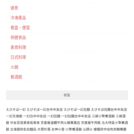
速食
冷凍產品
餐盒、便當
保健食品
素食料理
日式料理
火鍋
餐酒館
標籤
えびそば一幻
えびそば一幻台中中友店
えびそば一幻拉麵
えびそば拉麵台中中友店
一幻叉燒飯
一幻台中中友店
一幻拉麵
一幻拉麵台中中友店
三峽小聚餐酒館
三峽酒
館
中友百貨美食街美食
京宴屋溫體牛肉火鍋專賣店
京宴屋牛肉乾
北大特區小聚餐酒
館
北海道知名拉麵店
大葉杉藻
女神小雪
小聚餐酒館
山頭火
捷運府中站吃到飽餐廳