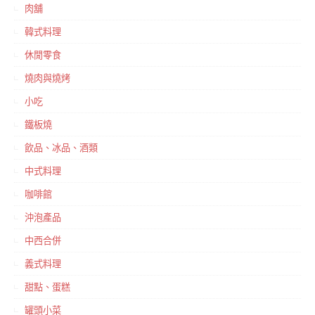
肉舖
韓式料理
休閒零食
燒肉與燒烤
小吃
鐵板燒
飲品、冰品、酒類
中式料理
咖啡館
沖泡產品
中西合併
義式料理
甜點、蛋糕
罐頭小菜