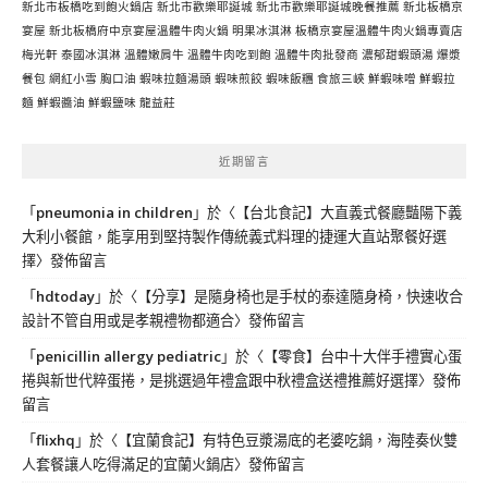
新北市板橋吃到飽火鍋店
新北市歡樂耶誕城
新北市歡樂耶誕城晚餐推薦
新北板橋京
宴屋
新北板橋府中京宴屋溫體牛肉火鍋
明果冰淇淋
板橋京宴屋溫體牛肉火鍋專賣店
梅光軒
泰國冰淇淋
溫體嫩肩牛
溫體牛肉吃到飽
溫體牛肉批發商
濃郁甜蝦頭湯
爆漿
餐包
網紅小雪
胸口油
蝦味拉麵湯頭
蝦味煎餃
蝦味飯糰
食旅三峽
鮮蝦味噌
鮮蝦拉
麵
鮮蝦醬油
鮮蝦鹽味
龍益莊
近期留言
「
pneumonia in children
」於〈
【台北食記】大直義式餐廳豔陽下義
大利小餐館，能享用到堅持製作傳統義式料理的捷運大直站聚餐好選
擇
〉發佈留言
「
hdtoday
」於〈
【分享】是隨身椅也是手杖的泰達隨身椅，快速收合
設計不管自用或是孝親禮物都適合
〉發佈留言
「
penicillin allergy pediatric
」於〈
【零食】台中十大伴手禮實心蛋
捲與新世代粹蛋捲，是挑選過年禮盒跟中秋禮盒送禮推薦好選擇
〉發佈
留言
「
flixhq
」於〈
【宜蘭食記】有特色豆漿湯底的老婆吃鍋，海陸奏伙雙
人套餐讓人吃得滿足的宜蘭火鍋店
〉發佈留言