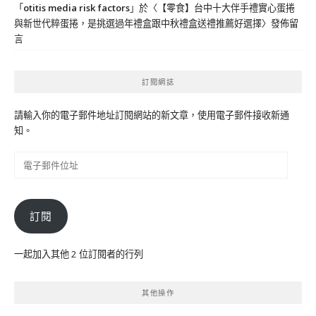
「
otitis media risk factors
」於〈
【零食】台中十大伴手禮實心蛋捲
與新世代粹蛋捲，是挑選過年禮盒跟中秋禮盒送禮推薦好選擇
〉發佈留
言
訂閱網誌
請輸入你的電子郵件地址訂閱網站的新文章，使用電子郵件接收新通
知。
電
子
郵
件
訂閱
位
址
一起加入其他 2 位訂閱者的行列
其他操作