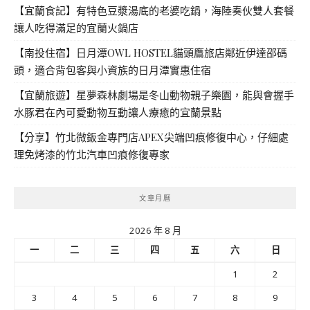
【宜蘭食記】有特色豆漿湯底的老婆吃鍋，海陸奏伙雙人套餐
讓人吃得滿足的宜蘭火鍋店
【南投住宿】日月潭OWL HOSTEL貓頭鷹旅店鄰近伊達邵碼
頭，適合背包客與小資族的日月潭實惠住宿
【宜蘭旅遊】星夢森林劇場是冬山動物親子樂園，能與會握手
水豚君在內可愛動物互動讓人療癒的宜蘭景點
【分享】竹北微鈑金專門店APEX尖端凹痕修復中心，仔細處
理免烤漆的竹北汽車凹痕修復專家
文章月曆
2026 年 8 月
一
二
三
四
五
六
日
1
2
3
4
5
6
7
8
9