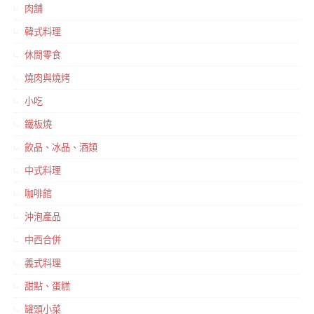
肉舖
韓式料理
休閒零食
燒肉與燒烤
小吃
鐵板燒
飲品、冰品、酒類
中式料理
咖啡館
沖泡產品
中西合併
義式料理
甜點、蛋糕
罐頭小菜