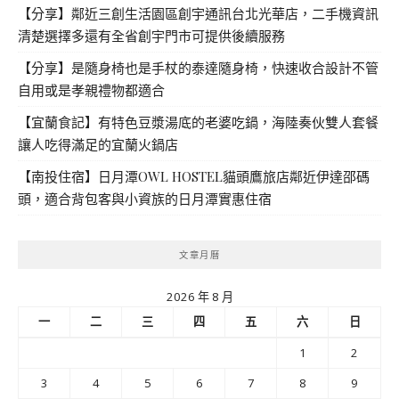
【分享】鄰近三創生活園區創宇通訊台北光華店，二手機資訊
清楚選擇多還有全省創宇門市可提供後續服務
【分享】是隨身椅也是手杖的泰達隨身椅，快速收合設計不管
自用或是孝親禮物都適合
【宜蘭食記】有特色豆漿湯底的老婆吃鍋，海陸奏伙雙人套餐
讓人吃得滿足的宜蘭火鍋店
【南投住宿】日月潭OWL HOSTEL貓頭鷹旅店鄰近伊達邵碼
頭，適合背包客與小資族的日月潭實惠住宿
文章月曆
2026 年 8 月
一
二
三
四
五
六
日
1
2
3
4
5
6
7
8
9