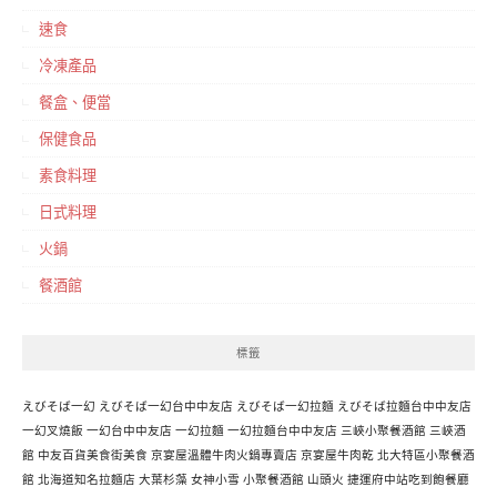
速食
冷凍產品
餐盒、便當
保健食品
素食料理
日式料理
火鍋
餐酒館
標籤
えびそば一幻
えびそば一幻台中中友店
えびそば一幻拉麵
えびそば拉麵台中中友店
一幻叉燒飯
一幻台中中友店
一幻拉麵
一幻拉麵台中中友店
三峽小聚餐酒館
三峽酒
館
中友百貨美食街美食
京宴屋溫體牛肉火鍋專賣店
京宴屋牛肉乾
北大特區小聚餐酒
館
北海道知名拉麵店
大葉杉藻
女神小雪
小聚餐酒館
山頭火
捷運府中站吃到飽餐廳