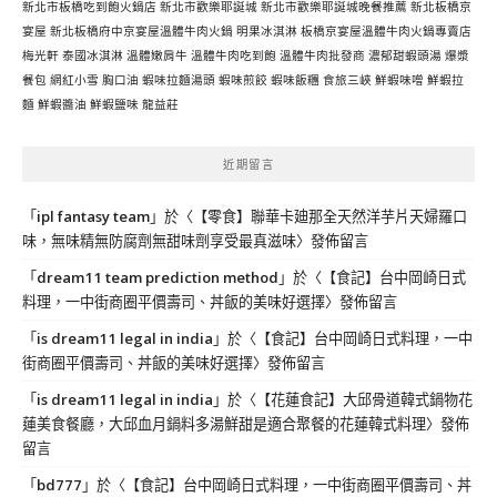
新北市板橋吃到飽火鍋店
新北市歡樂耶誕城
新北市歡樂耶誕城晚餐推薦
新北板橋京
宴屋
新北板橋府中京宴屋溫體牛肉火鍋
明果冰淇淋
板橋京宴屋溫體牛肉火鍋專賣店
梅光軒
泰國冰淇淋
溫體嫩肩牛
溫體牛肉吃到飽
溫體牛肉批發商
濃郁甜蝦頭湯
爆漿
餐包
網紅小雪
胸口油
蝦味拉麵湯頭
蝦味煎餃
蝦味飯糰
食旅三峽
鮮蝦味噌
鮮蝦拉
麵
鮮蝦醬油
鮮蝦鹽味
龍益莊
近期留言
「
ipl fantasy team
」於〈
【零食】聯華卡廸那全天然洋芋片天婦羅口
味，無味精無防腐劑無甜味劑享受最真滋味
〉發佈留言
「
dream11 team prediction method
」於〈
【食記】台中岡崎日式
料理，一中街商圈平價壽司、丼飯的美味好選擇
〉發佈留言
「
is dream11 legal in india
」於〈
【食記】台中岡崎日式料理，一中
街商圈平價壽司、丼飯的美味好選擇
〉發佈留言
「
is dream11 legal in india
」於〈
【花蓮食記】大邱骨道韓式鍋物花
蓮美食餐廳，大邱血月鍋料多湯鮮甜是適合聚餐的花蓮韓式料理
〉發佈
留言
「
bd777
」於〈
【食記】台中岡崎日式料理，一中街商圈平價壽司、丼