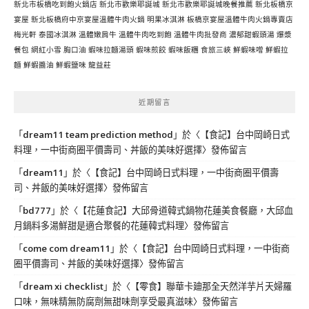
新北市板橋吃到飽火鍋店
新北市歡樂耶誕城
新北市歡樂耶誕城晚餐推薦
新北板橋京
宴屋
新北板橋府中京宴屋溫體牛肉火鍋
明果冰淇淋
板橋京宴屋溫體牛肉火鍋專賣店
梅光軒
泰國冰淇淋
溫體嫩肩牛
溫體牛肉吃到飽
溫體牛肉批發商
濃郁甜蝦頭湯
爆漿
餐包
網紅小雪
胸口油
蝦味拉麵湯頭
蝦味煎餃
蝦味飯糰
食旅三峽
鮮蝦味噌
鮮蝦拉
麵
鮮蝦醬油
鮮蝦鹽味
龍益莊
近期留言
「
dream11 team prediction method
」於〈
【食記】台中岡崎日式
料理，一中街商圈平價壽司、丼飯的美味好選擇
〉發佈留言
「
dream11
」於〈
【食記】台中岡崎日式料理，一中街商圈平價壽
司、丼飯的美味好選擇
〉發佈留言
「
bd777
」於〈
【花蓮食記】大邱骨道韓式鍋物花蓮美食餐廳，大邱血
月鍋料多湯鮮甜是適合聚餐的花蓮韓式料理
〉發佈留言
「
come com dream11
」於〈
【食記】台中岡崎日式料理，一中街商
圈平價壽司、丼飯的美味好選擇
〉發佈留言
「
dream xi checklist
」於〈
【零食】聯華卡廸那全天然洋芋片天婦羅
口味，無味精無防腐劑無甜味劑享受最真滋味
〉發佈留言