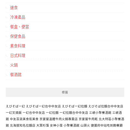
速食
冷凍產品
餐盒、便當
保健食品
素食料理
日式料理
火鍋
餐酒館
標籤
えびそば一幻
えびそば一幻台中中友店
えびそば一幻拉麵
えびそば拉麵台中中友店
一幻叉燒飯
一幻台中中友店
一幻拉麵
一幻拉麵台中中友店
三峽小聚餐酒館
三峽酒
館
中友百貨美食街美食
京宴屋溫體牛肉火鍋專賣店
京宴屋牛肉乾
北大特區小聚餐酒
館
北海道知名拉麵店
大葉杉藻
女神小雪
小聚餐酒館
山頭火
捷運府中站吃到飽餐廳