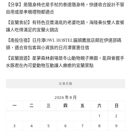
【分享】是隨身椅也是手杖的泰達隨身椅，快速收合設計不管
自用或是孝親禮物都適合
【宜蘭食記】有特色豆漿湯底的老婆吃鍋，海陸奏伙雙人套餐
讓人吃得滿足的宜蘭火鍋店
【南投住宿】日月潭OWL HOSTEL貓頭鷹旅店鄰近伊達邵碼
頭，適合背包客與小資族的日月潭實惠住宿
【宜蘭旅遊】星夢森林劇場是冬山動物親子樂園，能與會握手
水豚君在內可愛動物互動讓人療癒的宜蘭景點
文章月曆
2026 年 8 月
一
二
三
四
五
六
日
1
2
3
4
5
6
7
8
9