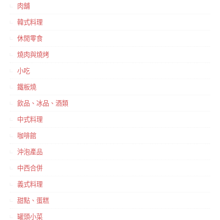
肉舖
韓式料理
休閒零食
燒肉與燒烤
小吃
鐵板燒
飲品、冰品、酒類
中式料理
咖啡館
沖泡產品
中西合併
義式料理
甜點、蛋糕
罐頭小菜