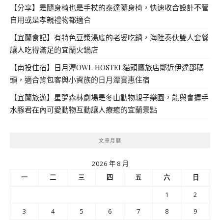
【分享】是隨身椅也是手杖的泰達隨身椅，快速收合設計不管
自用或是孝親禮物都適合
【宜蘭食記】有特色豆漿湯底的老婆吃鍋，海陸奏伙雙人套餐
讓人吃得滿足的宜蘭火鍋店
【南投住宿】日月潭OWL HOSTEL貓頭鷹旅店鄰近伊達邵碼
頭，適合背包客與小資族的日月潭實惠住宿
【宜蘭旅遊】星夢森林劇場是冬山動物親子樂園，能與會握手
水豚君在內可愛動物互動讓人療癒的宜蘭景點
文章月曆
2026 年 8 月
一
二
三
四
五
六
日
1
2
3
4
5
6
7
8
9