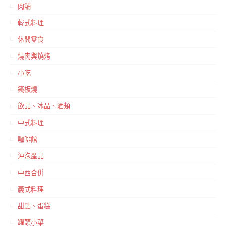
肉舖
韓式料理
休閒零食
燒肉與燒烤
小吃
鐵板燒
飲品、冰品、酒類
中式料理
咖啡館
沖泡產品
中西合併
義式料理
甜點、蛋糕
罐頭小菜