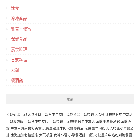
速食
冷凍產品
餐盒、便當
保健食品
素食料理
日式料理
火鍋
餐酒館
標籤
えびそば一幻
えびそば一幻台中中友店
えびそば一幻拉麵
えびそば拉麵台中中友店
一幻叉燒飯
一幻台中中友店
一幻拉麵
一幻拉麵台中中友店
三峽小聚餐酒館
三峽酒
館
中友百貨美食街美食
京宴屋溫體牛肉火鍋專賣店
京宴屋牛肉乾
北大特區小聚餐酒
館
北海道知名拉麵店
大葉杉藻
女神小雪
小聚餐酒館
山頭火
捷運府中站吃到飽餐廳