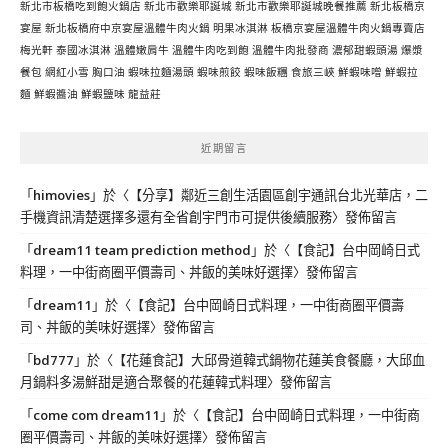
新北市板橋吃到飽火鍋店
新北市歡樂耶誕城
新北市歡樂耶誕城晚餐推薦
新北板橋京
宴屋
新北板橋府中京宴屋溫體牛肉火鍋
明果冰淇淋
板橋京宴屋溫體牛肉火鍋專賣店
梅光軒
泰國冰淇淋
溫體嫩肩牛
溫體牛肉吃到飽
溫體牛肉批發商
濃郁甜蝦頭湯
爆漿
餐包
網紅小雪
胸口油
蝦味拉麵湯頭
蝦味煎餃
蝦味飯糰
食旅三峽
鮮蝦味噌
鮮蝦拉
麵
鮮蝦醬油
鮮蝦鹽味
龍益莊
近期留言
「
himovies
」於〈
【分享】鄰近三創生活園區創宇通訊台北光華店，二
手機資訊清楚選擇多還有全省創宇門市可提供後續服務
〉發佈留言
「
dream11 team prediction method
」於〈
【食記】台中岡崎日式
料理，一中街商圈平價壽司、丼飯的美味好選擇
〉發佈留言
「
dream11
」於〈
【食記】台中岡崎日式料理，一中街商圈平價壽
司、丼飯的美味好選擇
〉發佈留言
「
bd777
」於〈
【花蓮食記】大邱骨道韓式鍋物花蓮美食餐廳，大邱血
月鍋料多湯鮮甜是適合聚餐的花蓮韓式料理
〉發佈留言
「
come com dream11
」於〈
【食記】台中岡崎日式料理，一中街商
圈平價壽司、丼飯的美味好選擇
〉發佈留言