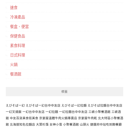
速食
冷凍產品
餐盒、便當
保健食品
素食料理
日式料理
火鍋
餐酒館
標籤
えびそば一幻
えびそば一幻台中中友店
えびそば一幻拉麵
えびそば拉麵台中中友店
一幻叉燒飯
一幻台中中友店
一幻拉麵
一幻拉麵台中中友店
三峽小聚餐酒館
三峽酒
館
中友百貨美食街美食
京宴屋溫體牛肉火鍋專賣店
京宴屋牛肉乾
北大特區小聚餐酒
館
北海道知名拉麵店
大葉杉藻
女神小雪
小聚餐酒館
山頭火
捷運府中站吃到飽餐廳