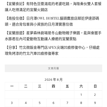
【宜蘭食記】有特色豆漿湯底的老婆吃鍋，海陸奏伙雙人套餐
讓人吃得滿足的宜蘭火鍋店
【南投住宿】日月潭OWL HOSTEL貓頭鷹旅店鄰近伊達邵碼
頭，適合背包客與小資族的日月潭實惠住宿
【宜蘭旅遊】星夢森林劇場是冬山動物親子樂園，能與會握手
水豚君在內可愛動物互動讓人療癒的宜蘭景點
【分享】竹北微鈑金專門店APEX尖端凹痕修復中心，仔細處
理免烤漆的竹北汽車凹痕修復專家
文章月曆
2026 年 8 月
一
二
三
四
五
六
日
1
2
3
4
5
6
7
8
9