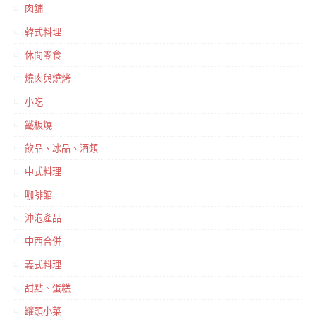
肉舖
韓式料理
休閒零食
燒肉與燒烤
小吃
鐵板燒
飲品、冰品、酒類
中式料理
咖啡館
沖泡產品
中西合併
義式料理
甜點、蛋糕
罐頭小菜