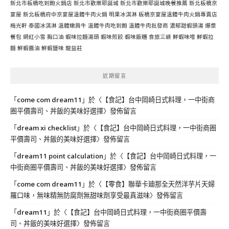
新北市板橋吃到飽火鍋店
新北市歡樂耶誕城
新北市歡樂耶誕城晚餐推薦
新北板橋京
宴屋
新北板橋府中京宴屋溫體牛肉火鍋
明果冰淇淋
板橋京宴屋溫體牛肉火鍋專賣店
梅光軒
泰國冰淇淋
溫體嫩肩牛
溫體牛肉吃到飽
溫體牛肉批發商
濃郁甜蝦頭湯
爆漿
餐包
網紅小雪
胸口油
蝦味拉麵湯頭
蝦味煎餃
蝦味飯糰
食旅三峽
鮮蝦味噌
鮮蝦拉
麵
鮮蝦醬油
鮮蝦鹽味
龍益莊
近期留言
「
come com dream11
」於〈
【食記】台中岡崎日式料理，一中街商
圈平價壽司、丼飯的美味好選擇
〉發佈留言
「
dream xi checklist
」於〈
【食記】台中岡崎日式料理，一中街商圈
平價壽司、丼飯的美味好選擇
〉發佈留言
「
dream11 point calculation
」於〈
【食記】台中岡崎日式料理，一
中街商圈平價壽司、丼飯的美味好選擇
〉發佈留言
「
come com dream11
」於〈
【零食】聯華卡廸那全天然洋芋片天婦
羅口味，無味精無防腐劑無甜味劑享受最真滋味
〉發佈留言
「
dream11
」於〈
【食記】台中岡崎日式料理，一中街商圈平價壽
司、丼飯的美味好選擇
〉發佈留言