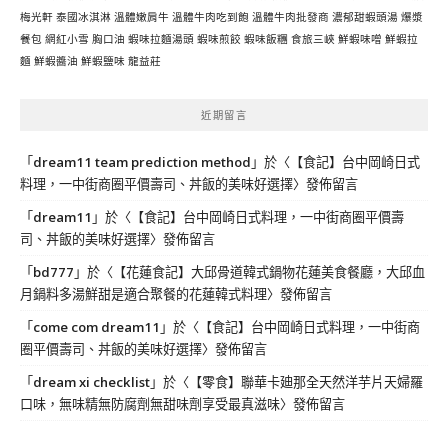
梅光軒
泰國冰淇淋
溫體嫩肩牛
溫體牛肉吃到飽
溫體牛肉批發商
濃郁甜蝦頭湯
爆漿
餐包
網紅小雪
胸口油
蝦味拉麵湯頭
蝦味煎餃
蝦味飯糰
食旅三峽
鮮蝦味噌
鮮蝦拉
麵
鮮蝦醬油
鮮蝦鹽味
龍益莊
近期留言
「
dream11 team prediction method
」於〈
【食記】台中岡崎日式
料理，一中街商圈平價壽司、丼飯的美味好選擇
〉發佈留言
「
dream11
」於〈
【食記】台中岡崎日式料理，一中街商圈平價壽
司、丼飯的美味好選擇
〉發佈留言
「
bd777
」於〈
【花蓮食記】大邱骨道韓式鍋物花蓮美食餐廳，大邱血
月鍋料多湯鮮甜是適合聚餐的花蓮韓式料理
〉發佈留言
「
come com dream11
」於〈
【食記】台中岡崎日式料理，一中街商
圈平價壽司、丼飯的美味好選擇
〉發佈留言
「
dream xi checklist
」於〈
【零食】聯華卡廸那全天然洋芋片天婦羅
口味，無味精無防腐劑無甜味劑享受最真滋味
〉發佈留言