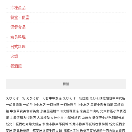
冷凍產品
餐盒、便當
保健食品
素食料理
日式料理
火鍋
餐酒館
標籤
えびそば一幻
えびそば一幻台中中友店
えびそば一幻拉麵
えびそば拉麵台中中友店
一幻叉燒飯
一幻台中中友店
一幻拉麵
一幻拉麵台中中友店
三峽小聚餐酒館
三峽酒
館
中友百貨美食街美食
京宴屋溫體牛肉火鍋專賣店
京宴屋牛肉乾
北大特區小聚餐酒
館
北海道知名拉麵店
大葉杉藻
女神小雪
小聚餐酒館
山頭火
捷運府中站吃到飽餐廳
新北市板橋吃到飽火鍋店
新北市歡樂耶誕城
新北市歡樂耶誕城晚餐推薦
新北板橋京
宴屋
新北板橋府中京宴屋溫體牛肉火鍋
明果冰淇淋
板橋京宴屋溫體牛肉火鍋專賣店