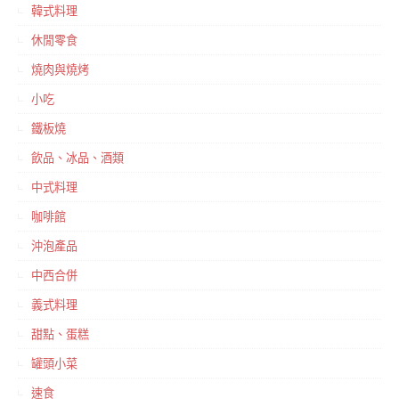
韓式料理
休閒零食
燒肉與燒烤
小吃
鐵板燒
飲品、冰品、酒類
中式料理
咖啡館
沖泡產品
中西合併
義式料理
甜點、蛋糕
罐頭小菜
速食