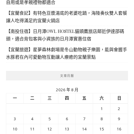
自用或是孝親禮物都適合
【宜蘭食記】有特色豆漿湯底的老婆吃鍋，海陸奏伙雙人套餐
讓人吃得滿足的宜蘭火鍋店
【南投住宿】日月潭OWL HOSTEL貓頭鷹旅店鄰近伊達邵碼
頭，適合背包客與小資族的日月潭實惠住宿
【宜蘭旅遊】星夢森林劇場是冬山動物親子樂園，能與會握手
水豚君在內可愛動物互動讓人療癒的宜蘭景點
文章月曆
2026 年 8 月
一
二
三
四
五
六
日
1
2
3
4
5
6
7
8
9
10
11
12
13
14
15
16