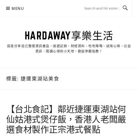
Skip
MENU
to
content
HARDAWAY享樂生活
這是分享自己整理資訊產品、旅遊記錄、財經資料、吃吃喝喝、試用心得、公益
資訊、閱讀心得的小天地，歡迎參觀指教！
標籤:
捷運東湖站美食
【台北食記】鄰近捷運東湖站何
仙姑港式煲仔飯，香港人老闆嚴
選食材製作正宗港式餐點