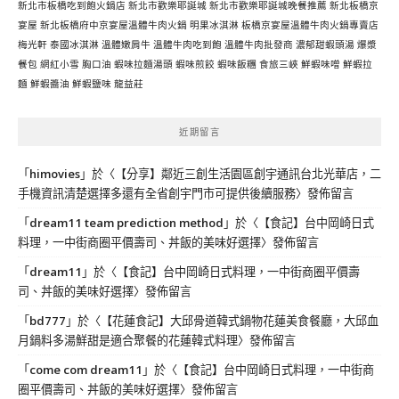
新北市板橋吃到飽火鍋店
新北市歡樂耶誕城
新北市歡樂耶誕城晚餐推薦
新北板橋京
宴屋
新北板橋府中京宴屋溫體牛肉火鍋
明果冰淇淋
板橋京宴屋溫體牛肉火鍋專賣店
梅光軒
泰國冰淇淋
溫體嫩肩牛
溫體牛肉吃到飽
溫體牛肉批發商
濃郁甜蝦頭湯
爆漿
餐包
網紅小雪
胸口油
蝦味拉麵湯頭
蝦味煎餃
蝦味飯糰
食旅三峽
鮮蝦味噌
鮮蝦拉
麵
鮮蝦醬油
鮮蝦鹽味
龍益莊
近期留言
「
himovies
」於〈
【分享】鄰近三創生活園區創宇通訊台北光華店，二
手機資訊清楚選擇多還有全省創宇門市可提供後續服務
〉發佈留言
「
dream11 team prediction method
」於〈
【食記】台中岡崎日式
料理，一中街商圈平價壽司、丼飯的美味好選擇
〉發佈留言
「
dream11
」於〈
【食記】台中岡崎日式料理，一中街商圈平價壽
司、丼飯的美味好選擇
〉發佈留言
「
bd777
」於〈
【花蓮食記】大邱骨道韓式鍋物花蓮美食餐廳，大邱血
月鍋料多湯鮮甜是適合聚餐的花蓮韓式料理
〉發佈留言
「
come com dream11
」於〈
【食記】台中岡崎日式料理，一中街商
圈平價壽司、丼飯的美味好選擇
〉發佈留言