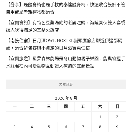
【分享】是隨身椅也是手杖的泰達隨身椅，快速收合設計不管
自用或是孝親禮物都適合
【宜蘭食記】有特色豆漿湯底的老婆吃鍋，海陸奏伙雙人套餐
讓人吃得滿足的宜蘭火鍋店
【南投住宿】日月潭OWL HOSTEL貓頭鷹旅店鄰近伊達邵碼
頭，適合背包客與小資族的日月潭實惠住宿
【宜蘭旅遊】星夢森林劇場是冬山動物親子樂園，能與會握手
水豚君在內可愛動物互動讓人療癒的宜蘭景點
文章月曆
2026 年 8 月
一
二
三
四
五
六
日
1
2
3
4
5
6
7
8
9