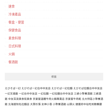
速食
冷凍產品
餐盒、便當
保健食品
素食料理
日式料理
火鍋
餐酒館
標籤
えびそば一幻
えびそば一幻台中中友店
えびそば一幻拉麵
えびそば拉麵台中中友店
一幻叉燒飯
一幻台中中友店
一幻拉麵
一幻拉麵台中中友店
三峽小聚餐酒館
三峽酒
館
中友百貨美食街美食
京宴屋溫體牛肉火鍋專賣店
京宴屋牛肉乾
北大特區小聚餐酒
館
北海道知名拉麵店
大葉杉藻
女神小雪
小聚餐酒館
山頭火
捷運府中站吃到飽餐廳