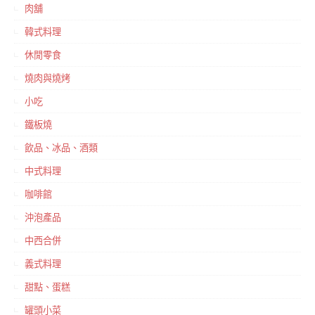
肉舖
韓式料理
休閒零食
燒肉與燒烤
小吃
鐵板燒
飲品、冰品、酒類
中式料理
咖啡館
沖泡產品
中西合併
義式料理
甜點、蛋糕
罐頭小菜