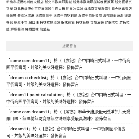
新北市板橋吃到飽火鍋店
新北市歡樂耶誕城
新北市歡樂耶誕城晚餐推薦
新北板橋京
宴屋
新北板橋府中京宴屋溫體牛肉火鍋
明果冰淇淋
板橋京宴屋溫體牛肉火鍋專賣店
梅光軒
泰國冰淇淋
溫體嫩肩牛
溫體牛肉吃到飽
溫體牛肉批發商
濃郁甜蝦頭湯
爆漿
餐包
網紅小雪
胸口油
蝦味拉麵湯頭
蝦味煎餃
蝦味飯糰
食旅三峽
鮮蝦味噌
鮮蝦拉
麵
鮮蝦醬油
鮮蝦鹽味
龍益莊
近期留言
「
come com dream11
」於〈
【食記】台中岡崎日式料理，一中街商
圈平價壽司、丼飯的美味好選擇
〉發佈留言
「
dream xi checklist
」於〈
【食記】台中岡崎日式料理，一中街商圈
平價壽司、丼飯的美味好選擇
〉發佈留言
「
dream11 point calculation
」於〈
【食記】台中岡崎日式料理，一
中街商圈平價壽司、丼飯的美味好選擇
〉發佈留言
「
come com dream11
」於〈
【零食】聯華卡廸那全天然洋芋片天婦
羅口味，無味精無防腐劑無甜味劑享受最真滋味
〉發佈留言
「
dream11
」於〈
【食記】台中岡崎日式料理，一中街商圈平價壽
司、丼飯的美味好選擇
〉發佈留言