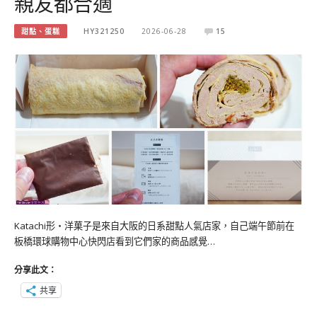
親友都合適
甜點、蛋糕
HY321250
2026-06-28
15
Katachi形‧洋菓子是來自大阪的日系甜點人氣店家，自己端午節前在
板橋環球購物中心快閃店看到它們家的商品感覺…
分享此文：
共享