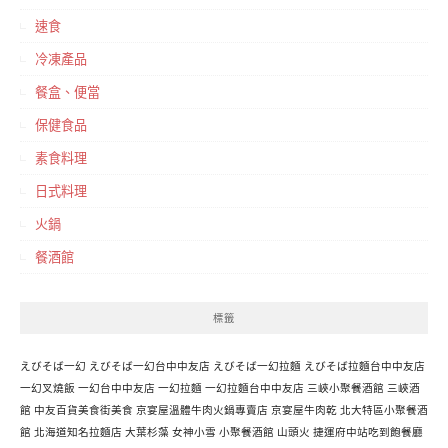
速食
冷凍產品
餐盒、便當
保健食品
素食料理
日式料理
火鍋
餐酒館
標籤
えびそば一幻
えびそば一幻台中中友店
えびそば一幻拉麵
えびそば拉麵台中中友店
一幻叉燒飯
一幻台中中友店
一幻拉麵
一幻拉麵台中中友店
三峽小聚餐酒館
三峽酒
館
中友百貨美食街美食
京宴屋溫體牛肉火鍋專賣店
京宴屋牛肉乾
北大特區小聚餐酒
館
北海道知名拉麵店
大葉杉藻
女神小雪
小聚餐酒館
山頭火
捷運府中站吃到飽餐廳