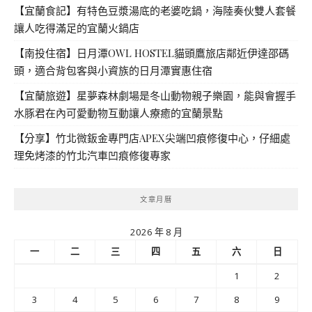
【宜蘭食記】有特色豆漿湯底的老婆吃鍋，海陸奏伙雙人套餐
讓人吃得滿足的宜蘭火鍋店
【南投住宿】日月潭OWL HOSTEL貓頭鷹旅店鄰近伊達邵碼
頭，適合背包客與小資族的日月潭實惠住宿
【宜蘭旅遊】星夢森林劇場是冬山動物親子樂園，能與會握手
水豚君在內可愛動物互動讓人療癒的宜蘭景點
【分享】竹北微鈑金專門店APEX尖端凹痕修復中心，仔細處
理免烤漆的竹北汽車凹痕修復專家
文章月曆
2026 年 8 月
一
二
三
四
五
六
日
1
2
3
4
5
6
7
8
9