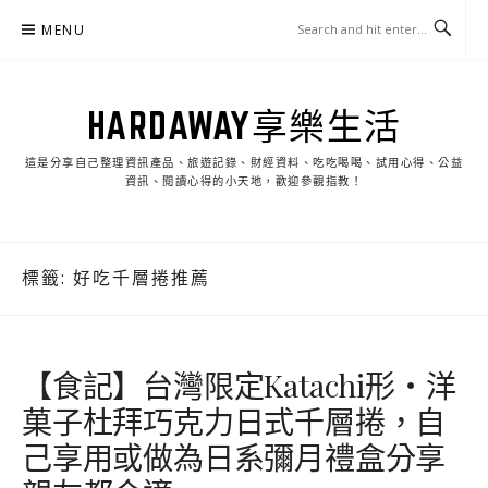
Skip
MENU
to
content
HARDAWAY享樂生活
這是分享自己整理資訊產品、旅遊記錄、財經資料、吃吃喝喝、試用心得、公益
資訊、閱讀心得的小天地，歡迎參觀指教！
標籤:
好吃千層捲推薦
【食記】台灣限定Katachi形‧洋
菓子杜拜巧克力日式千層捲，自
己享用或做為日系彌月禮盒分享