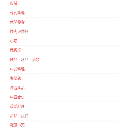
肉舖
韓式料理
休閒零食
燒肉與燒烤
小吃
鐵板燒
飲品、冰品、酒類
中式料理
咖啡館
沖泡產品
中西合併
義式料理
甜點、蛋糕
罐頭小菜