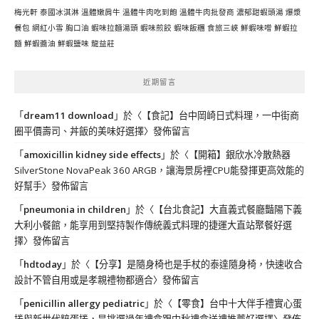
梅光軒
泰國冰淇淋
溫體嫩肩牛
溫體牛肉吃到飽
溫體牛肉批發商
濃郁甜蝦頭湯
爆漿
餐包
網紅小雪
胸口油
蝦味拉麵湯頭
蝦味煎餃
蝦味飯糰
食旅三峽
鮮蝦味噌
鮮蝦拉
麵
鮮蝦醬油
鮮蝦鹽味
龍益莊
近期留言
「
dream11 download
」於〈
【食記】台中岡崎日式料理，一中街商
圈平價壽司、丼飯的美味好選擇
〉發佈留言
「
amoxicillin kidney side effects
」於〈
【開箱】銀欣水冷散熱器
SilverStone NovaPeak 360 ARGB，讓海景房裡CPU能發揮更高效能的
好幫手
〉發佈留言
「
pneumonia in children
」於〈
【台北食記】大直義式餐廳豔陽下義
大利小餐館，能享用到堅持製作傳統義式料理的捷運大直站聚餐好選
擇
〉發佈留言
「
hdtoday
」於〈
【分享】是隨身椅也是手杖的泰達隨身椅，快速收合
設計不管自用或是孝親禮物都適合
〉發佈留言
「
penicillin allergy pediatric
」於〈
【零食】台中十大伴手禮實心蛋