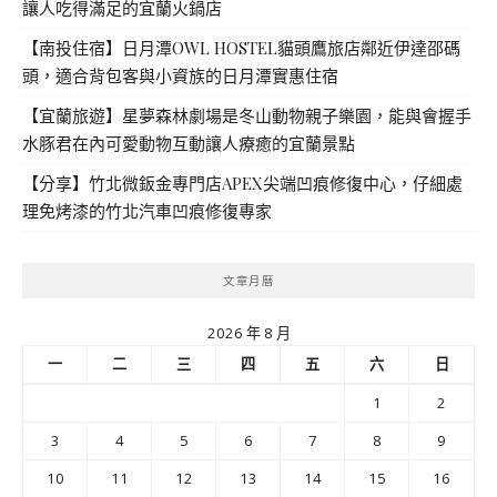
讓人吃得滿足的宜蘭火鍋店
【南投住宿】日月潭OWL HOSTEL貓頭鷹旅店鄰近伊達邵碼
頭，適合背包客與小資族的日月潭實惠住宿
【宜蘭旅遊】星夢森林劇場是冬山動物親子樂園，能與會握手
水豚君在內可愛動物互動讓人療癒的宜蘭景點
【分享】竹北微鈑金專門店APEX尖端凹痕修復中心，仔細處
理免烤漆的竹北汽車凹痕修復專家
文章月曆
2026 年 8 月
一
二
三
四
五
六
日
1
2
3
4
5
6
7
8
9
10
11
12
13
14
15
16