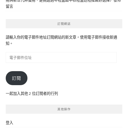
捲與新世代粹蛋捲，是挑選過年禮盒跟中秋禮盒送禮推薦好選擇
〉發佈
留言
訂閱網誌
請輸入你的電子郵件地址訂閱網站的新文章，使用電子郵件接收新通
知。
電
子
郵
件
訂閱
位
址
一起加入其他 2 位訂閱者的行列
其他操作
登入