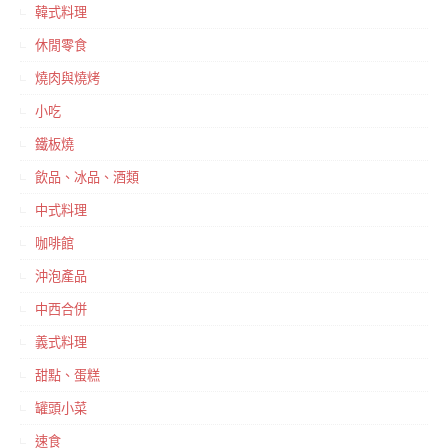
韓式料理
休閒零食
燒肉與燒烤
小吃
鐵板燒
飲品、冰品、酒類
中式料理
咖啡館
沖泡產品
中西合併
義式料理
甜點、蛋糕
罐頭小菜
速食