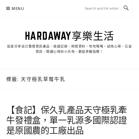
Skip
MENU
to
content
HARDAWAY享樂生活
這是分享自己整理資訊產品、旅遊記錄、財經資料、吃吃喝喝、試用心得、公益
資訊、閱讀心得的小天地，歡迎參觀指教！
標籤:
天守極乳草莓牛乳
【食記】保久乳產品天守極乳牽
牛發禮盒，單一乳源多國際認證
是原國農的工廠出品