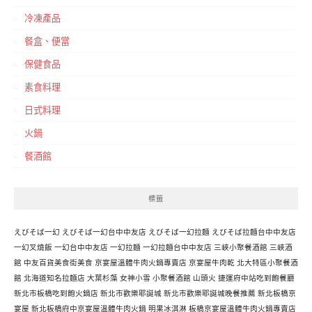
冷凍產品
餐盒、便當
保健食品
素食料理
日式料理
火鍋
餐酒館
標籤
えびそば一幻
えびそば一幻台中中友店
えびそば一幻拉麵
えびそば拉麵台中中友店
一幻叉燒飯
一幻台中中友店
一幻拉麵
一幻拉麵台中中友店
三峽小聚餐酒館
三峽酒
館
中友百貨美食街美食
京宴屋溫體牛肉火鍋專賣店
京宴屋牛肉乾
北大特區小聚餐酒
館
北海道知名拉麵店
大葉杉藻
女神小雪
小聚餐酒館
山頭火
捷運府中站吃到飽餐廳
新北市板橋吃到飽火鍋店
新北市歡樂耶誕城
新北市歡樂耶誕城晚餐推薦
新北板橋京
宴屋
新北板橋府中京宴屋溫體牛肉火鍋
明果冰淇淋
板橋京宴屋溫體牛肉火鍋專賣店