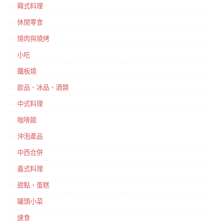
韓式料理
休閒零食
燒肉與燒烤
小吃
鐵板燒
飲品、冰品、酒類
中式料理
咖啡館
沖泡產品
中西合併
義式料理
甜點、蛋糕
罐頭小菜
速食