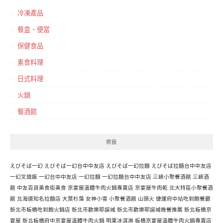
冷凍產品
餐盒、便當
保健食品
素食料理
日式料理
火鍋
餐酒館
標籤
えびそば一幻
えびそば一幻台中中友店
えびそば一幻拉麵
えびそば拉麵台中中友店
一幻叉燒飯
一幻台中中友店
一幻拉麵
一幻拉麵台中中友店
三峽小聚餐酒館
三峽酒
館
中友百貨美食街美食
京宴屋溫體牛肉火鍋專賣店
京宴屋牛肉乾
北大特區小聚餐酒
館
北海道知名拉麵店
大葉杉藻
女神小雪
小聚餐酒館
山頭火
捷運府中站吃到飽餐廳
新北市板橋吃到飽火鍋店
新北市歡樂耶誕城
新北市歡樂耶誕城晚餐推薦
新北板橋京
宴屋
新北板橋府中京宴屋溫體牛肉火鍋
明果冰淇淋
板橋京宴屋溫體牛肉火鍋專賣店