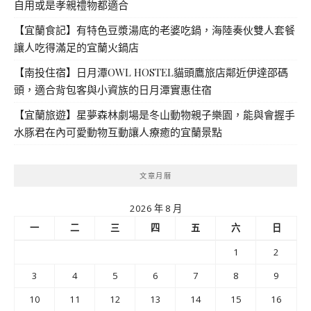
自用或是孝親禮物都適合
【宜蘭食記】有特色豆漿湯底的老婆吃鍋，海陸奏伙雙人套餐
讓人吃得滿足的宜蘭火鍋店
【南投住宿】日月潭OWL HOSTEL貓頭鷹旅店鄰近伊達邵碼
頭，適合背包客與小資族的日月潭實惠住宿
【宜蘭旅遊】星夢森林劇場是冬山動物親子樂園，能與會握手
水豚君在內可愛動物互動讓人療癒的宜蘭景點
文章月曆
2026 年 8 月
一
二
三
四
五
六
日
1
2
3
4
5
6
7
8
9
10
11
12
13
14
15
16