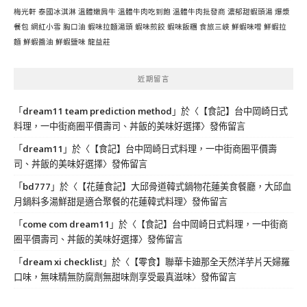
梅光軒
泰國冰淇淋
溫體嫩肩牛
溫體牛肉吃到飽
溫體牛肉批發商
濃郁甜蝦頭湯
爆漿
餐包
網紅小雪
胸口油
蝦味拉麵湯頭
蝦味煎餃
蝦味飯糰
食旅三峽
鮮蝦味噌
鮮蝦拉
麵
鮮蝦醬油
鮮蝦鹽味
龍益莊
近期留言
「
dream11 team prediction method
」於〈
【食記】台中岡崎日式
料理，一中街商圈平價壽司、丼飯的美味好選擇
〉發佈留言
「
dream11
」於〈
【食記】台中岡崎日式料理，一中街商圈平價壽
司、丼飯的美味好選擇
〉發佈留言
「
bd777
」於〈
【花蓮食記】大邱骨道韓式鍋物花蓮美食餐廳，大邱血
月鍋料多湯鮮甜是適合聚餐的花蓮韓式料理
〉發佈留言
「
come com dream11
」於〈
【食記】台中岡崎日式料理，一中街商
圈平價壽司、丼飯的美味好選擇
〉發佈留言
「
dream xi checklist
」於〈
【零食】聯華卡廸那全天然洋芋片天婦羅
口味，無味精無防腐劑無甜味劑享受最真滋味
〉發佈留言