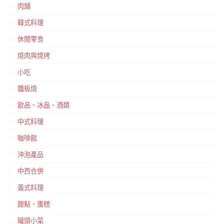
肉舖
韓式料理
休閒零食
燒肉與燒烤
小吃
鐵板燒
飲品、冰品、酒類
中式料理
咖啡館
沖泡產品
中西合併
義式料理
甜點、蛋糕
罐頭小菜