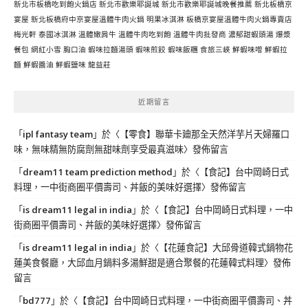
新北市板橋吃到飽火鍋店
新北市歡樂耶誕城
新北市歡樂耶誕城晚餐推薦
新北板橋京
宴屋
新北板橋府中京宴屋溫體牛肉火鍋
明果冰淇淋
板橋京宴屋溫體牛肉火鍋專賣店
梅光軒
泰國冰淇淋
溫體嫩肩牛
溫體牛肉吃到飽
溫體牛肉批發商
濃郁甜蝦頭湯
爆漿
餐包
網紅小雪
胸口油
蝦味拉麵湯頭
蝦味煎餃
蝦味飯糰
食旅三峽
鮮蝦味噌
鮮蝦拉
麵
鮮蝦醬油
鮮蝦鹽味
龍益莊
近期留言
「
ipl fantasy team
」於〈
【零食】聯華卡廸那全天然洋芋片天婦羅口
味，無味精無防腐劑無甜味劑享受最真滋味
〉發佈留言
「
dream11 team prediction method
」於〈
【食記】台中岡崎日式
料理，一中街商圈平價壽司、丼飯的美味好選擇
〉發佈留言
「
is dream11 legal in india
」於〈
【食記】台中岡崎日式料理，一中
街商圈平價壽司、丼飯的美味好選擇
〉發佈留言
「
is dream11 legal in india
」於〈
【花蓮食記】大邱骨道韓式鍋物花
蓮美食餐廳，大邱血月鍋料多湯鮮甜是適合聚餐的花蓮韓式料理
〉發佈
留言
「
bd777
」於〈
【食記】台中岡崎日式料理，一中街商圈平價壽司、丼