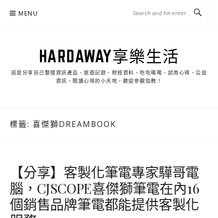
Skip
MENU
to
content
HARDAWAY享樂生活
這是分享自己整理資訊產品、旅遊記錄、財經資料、吃吃喝喝、試用心得、公益
資訊、閱讀心得的小天地，歡迎參觀指教！
標籤:
喜傑獅DREAMBOOK
【分享】客製化筆電專家驊哥電
腦，CJSCOPE喜傑獅筆電在內16
個銷售品牌筆電都能提供客製化