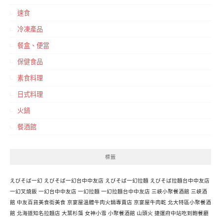
速食
冷凍產品
餐盒、便當
保健食品
素食料理
日式料理
火鍋
餐酒館
標籤
えびそば一幻
えびそば一幻台中中友店
えびそば一幻拉麵
えびそば拉麵台中中友店
一幻叉燒飯
一幻台中中友店
一幻拉麵
一幻拉麵台中中友店
三峽小聚餐酒館
三峽酒
館
中友百貨美食街美食
京宴屋溫體牛肉火鍋專賣店
京宴屋牛肉乾
北大特區小聚餐酒
館
北海道知名拉麵店
大葉杉藻
女神小雪
小聚餐酒館
山頭火
捷運府中站吃到飽餐廳