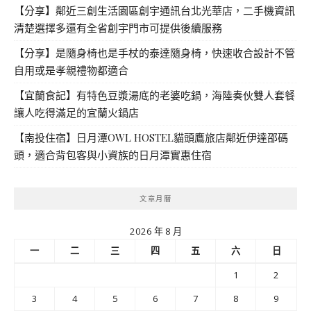
【分享】鄰近三創生活園區創宇通訊台北光華店，二手機資訊
清楚選擇多還有全省創宇門市可提供後續服務
【分享】是隨身椅也是手杖的泰達隨身椅，快速收合設計不管
自用或是孝親禮物都適合
【宜蘭食記】有特色豆漿湯底的老婆吃鍋，海陸奏伙雙人套餐
讓人吃得滿足的宜蘭火鍋店
【南投住宿】日月潭OWL HOSTEL貓頭鷹旅店鄰近伊達邵碼
頭，適合背包客與小資族的日月潭實惠住宿
文章月曆
2026 年 8 月
一
二
三
四
五
六
日
1
2
3
4
5
6
7
8
9