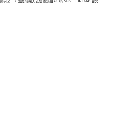
之一，因此前幾天去信義遠百A13的MUVIE CINEMAS台北…