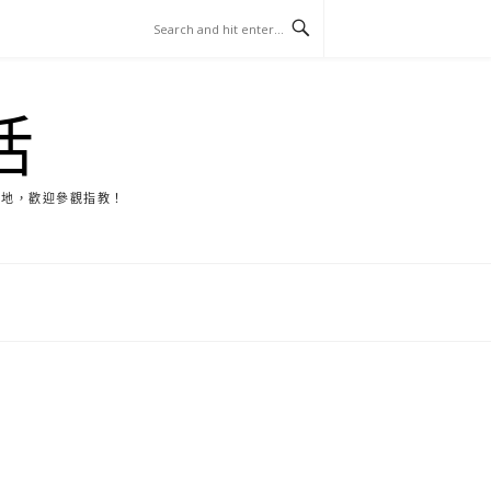
活
天地，歡迎參觀指教！