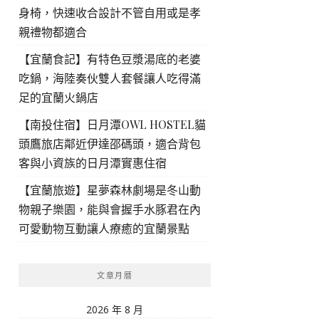
身椅，快速收合設計不管自用或是孝
親禮物都適合
【宜蘭食記】有特色豆漿湯底的老婆
吃鍋，海陸奏伙雙人套餐讓人吃得滿
足的宜蘭火鍋店
【南投住宿】日月潭OWL HOSTEL貓
頭鷹旅店鄰近伊達邵碼頭，適合背包
客與小資族的日月潭實惠住宿
【宜蘭旅遊】星夢森林劇場是冬山動
物親子樂園，能與會握手水豚君在內
可愛動物互動讓人療癒的宜蘭景點
文章月曆
2026 年 8 月