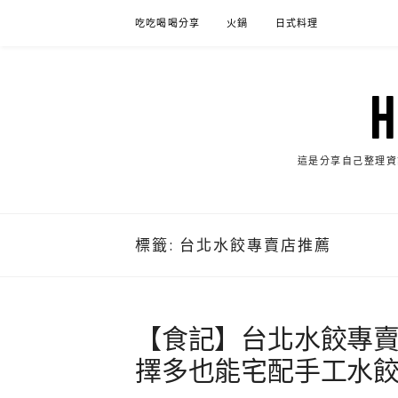
Skip
吃吃喝喝分享
火鍋
日式料理
to
content
這是分享自己整理資
標籤:
台北水餃專賣店推薦
【食記】台北水餃專
擇多也能宅配手工水