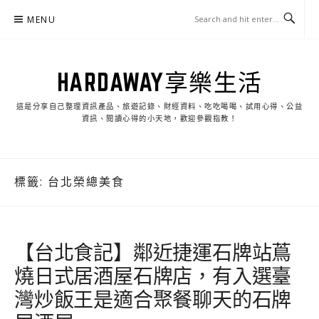
Skip
MENU
to
content
HARDAWAY享樂生活
這是分享自己整理資訊產品、旅遊記錄、財經資料、吃吃喝喝、試用心得、公益
資訊、閱讀心得的小天地，歡迎參觀指教！
標籤:
台北榮總美食
【台北食記】鄰近捷運石牌站蔦
燒日式居酒屋石牌店，有入選臺
灣炒飯王是適合聚餐聊天的石牌