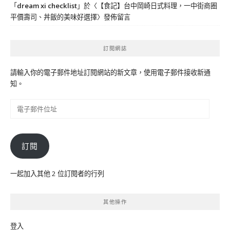
「
dream xi checklist
」於〈
【食記】台中岡崎日式料理，一中街商圈
平價壽司、丼飯的美味好選擇
〉發佈留言
訂閱網誌
請輸入你的電子郵件地址訂閱網站的新文章，使用電子郵件接收新通
知。
電
子
郵
件
訂閱
位
址
一起加入其他 2 位訂閱者的行列
其他操作
登入