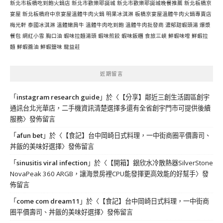
新北市板橋吃到飽火鍋店
新北市歡樂耶誕城
新北市歡樂耶誕城晚餐推薦
新北板橋京
宴屋
新北板橋府中京宴屋溫體牛肉火鍋
明果冰淇淋
板橋京宴屋溫體牛肉火鍋專賣店
梅光軒
泰國冰淇淋
溫體嫩肩牛
溫體牛肉吃到飽
溫體牛肉批發商
濃郁甜蝦頭湯
爆漿
餐包
網紅小雪
胸口油
蝦味拉麵湯頭
蝦味煎餃
蝦味飯糰
食旅三峽
鮮蝦味噌
鮮蝦拉
麵
鮮蝦醬油
鮮蝦鹽味
龍益莊
近期留言
「
instagram research guide
」於〈
【分享】鄰近三創生活園區創宇
通訊台北光華店，二手機資訊清楚選擇多還有全省創宇門市可提供後續
服務
〉發佈留言
「
afun bet
」於〈
【食記】台中岡崎日式料理，一中街商圈平價壽司、
丼飯的美味好選擇
〉發佈留言
「
sinusitis viral infection
」於〈
【開箱】銀欣水冷散熱器SilverStone
NovaPeak 360 ARGB，讓海景房裡CPU能發揮更高效能的好幫手
〉發
佈留言
「
come com dream11
」於〈
【食記】台中岡崎日式料理，一中街商
圈平價壽司、丼飯的美味好選擇
〉發佈留言