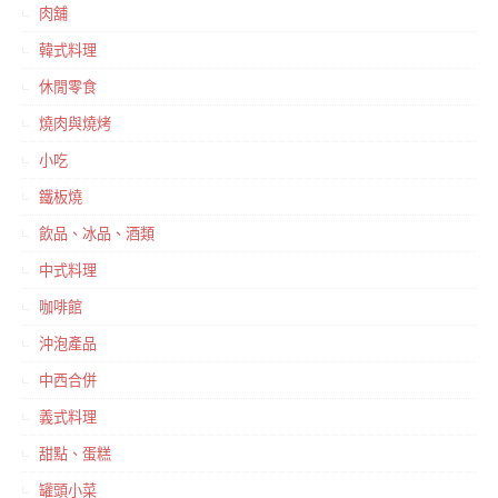
肉舖
韓式料理
休閒零食
燒肉與燒烤
小吃
鐵板燒
飲品、冰品、酒類
中式料理
咖啡館
沖泡產品
中西合併
義式料理
甜點、蛋糕
罐頭小菜