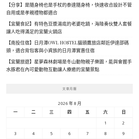
【分享】是隨身椅也是手杖的泰達隨身椅，快速收合設計不管
自用或是孝親禮物都適合
【宜蘭食記】有特色豆漿湯底的老婆吃鍋，海陸奏伙雙人套餐
讓人吃得滿足的宜蘭火鍋店
【南投住宿】日月潭OWL HOSTEL貓頭鷹旅店鄰近伊達邵碼
頭，適合背包客與小資族的日月潭實惠住宿
【宜蘭旅遊】星夢森林劇場是冬山動物親子樂園，能與會握手
水豚君在內可愛動物互動讓人療癒的宜蘭景點
文章月曆
2026 年 8 月
一
二
三
四
五
六
日
1
2
3
4
5
6
7
8
9