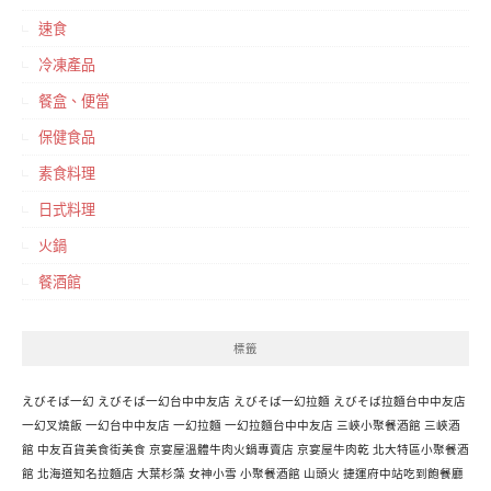
速食
冷凍產品
餐盒、便當
保健食品
素食料理
日式料理
火鍋
餐酒館
標籤
えびそば一幻
えびそば一幻台中中友店
えびそば一幻拉麵
えびそば拉麵台中中友店
一幻叉燒飯
一幻台中中友店
一幻拉麵
一幻拉麵台中中友店
三峽小聚餐酒館
三峽酒
館
中友百貨美食街美食
京宴屋溫體牛肉火鍋專賣店
京宴屋牛肉乾
北大特區小聚餐酒
館
北海道知名拉麵店
大葉杉藻
女神小雪
小聚餐酒館
山頭火
捷運府中站吃到飽餐廳