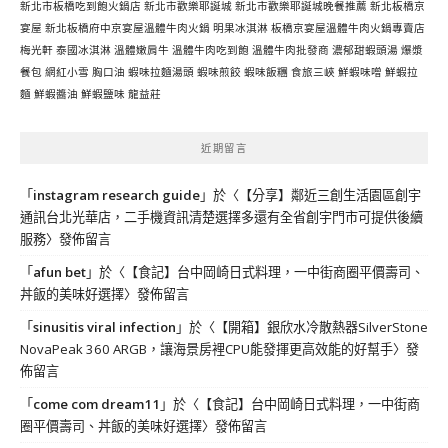
新北市板橋吃到飽火鍋店
新北市歡樂耶誕城
新北市歡樂耶誕城晚餐推薦
新北板橋京
宴屋
新北板橋府中京宴屋溫體牛肉火鍋
明果冰淇淋
板橋京宴屋溫體牛肉火鍋專賣店
梅光軒
泰國冰淇淋
溫體嫩肩牛
溫體牛肉吃到飽
溫體牛肉批發商
濃郁甜蝦頭湯
爆漿
餐包
網紅小雪
胸口油
蝦味拉麵湯頭
蝦味煎餃
蝦味飯糰
食旅三峽
鮮蝦味噌
鮮蝦拉
麵
鮮蝦醬油
鮮蝦鹽味
龍益莊
近期留言
「
instagram research guide
」於〈
【分享】鄰近三創生活園區創宇
通訊台北光華店，二手機資訊清楚選擇多還有全省創宇門市可提供後續
服務
〉發佈留言
「
afun bet
」於〈
【食記】台中岡崎日式料理，一中街商圈平價壽司、
丼飯的美味好選擇
〉發佈留言
「
sinusitis viral infection
」於〈
【開箱】銀欣水冷散熱器SilverStone
NovaPeak 360 ARGB，讓海景房裡CPU能發揮更高效能的好幫手
〉發
佈留言
「
come com dream11
」於〈
【食記】台中岡崎日式料理，一中街商
圈平價壽司、丼飯的美味好選擇
〉發佈留言