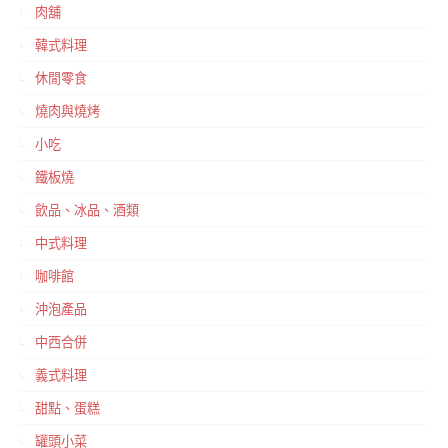
肉舖
韓式料理
休閒零食
燒肉與燒烤
小吃
鐵板燒
飲品、冰品、酒類
中式料理
咖啡館
沖泡產品
中西合併
義式料理
甜點、蛋糕
罐頭小菜