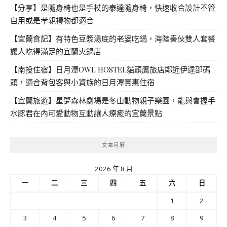
【分享】是隨身椅也是手杖的泰達隨身椅，快速收合設計不管
自用或是孝親禮物都適合
【宜蘭食記】有特色豆漿湯底的老婆吃鍋，海陸奏伙雙人套餐
讓人吃得滿足的宜蘭火鍋店
【南投住宿】日月潭OWL HOSTEL貓頭鷹旅店鄰近伊達邵碼
頭，適合背包客與小資族的日月潭實惠住宿
【宜蘭旅遊】星夢森林劇場是冬山動物親子樂園，能與會握手
水豚君在內可愛動物互動讓人療癒的宜蘭景點
文章月曆
2026 年 8 月
一
二
三
四
五
六
日
1
2
3
4
5
6
7
8
9