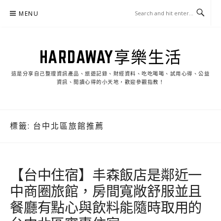
Skip
MENU
to
content
HARDAWAY享樂生活
這是分享自己整理資訊產品、旅遊記錄、財經資料、吃吃喝喝、試用心得、公益
資訊、閱讀心得的小天地，歡迎參觀指教！
標籤:
台中北區旅館推薦
【台中住宿】丰森飯店是鄰近一
中商圈旅館，房間寬敞舒服並且
餐廳有點心與飲料能隨時取用的