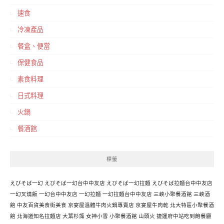
速食
冷凍產品
餐盒、便當
保健食品
素食料理
日式料理
火鍋
餐酒館
標籤
えびそば一幻
えびそば一幻台中中友店
えびそば一幻拉麵
えびそば拉麵台中中友店
一幻叉燒飯
一幻台中中友店
一幻拉麵
一幻拉麵台中中友店
三峽小聚餐酒館
三峽酒
館
中友百貨美食街美食
京宴屋溫體牛肉火鍋專賣店
京宴屋牛肉乾
北大特區小聚餐酒
館
北海道知名拉麵店
大葉杉藻
女神小雪
小聚餐酒館
山頭火
捷運府中站吃到飽餐廳