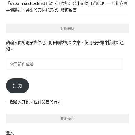
「
dream xi checklist
」於〈
【食記】台中岡崎日式料理，一中街商圈
平價壽司、丼飯的美味好選擇
〉發佈留言
訂閱網誌
請輸入你的電子郵件地址訂閱網站的新文章，使用電子郵件接收新通
知。
電
子
郵
件
訂閱
位
址
一起加入其他 2 位訂閱者的行列
其他操作
登入