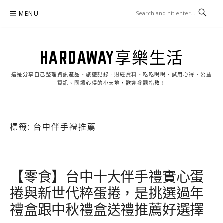
Skip
MENU
to
content
HARDAWAY享樂生活
這是分享自己整理資訊產品、旅遊記錄、財經資料、吃吃喝喝、試用心得、公益
資訊、閱讀心得的小天地，歡迎參觀指教！
標籤:
台中伴手禮推薦
【零食】台中十大伴手禮實心蛋
捲與新世代粹蛋捲，是挑選過年
禮盒跟中秋禮盒送禮推薦好選擇