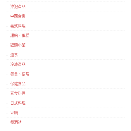
沖泡產品
中西合併
義式料理
甜點、蛋糕
罐頭小菜
速食
冷凍產品
餐盒、便當
保健食品
素食料理
日式料理
火鍋
餐酒館