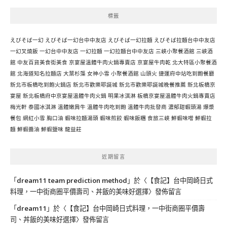
標籤
えびそば一幻
えびそば一幻台中中友店
えびそば一幻拉麵
えびそば拉麵台中中友店
一幻叉燒飯
一幻台中中友店
一幻拉麵
一幻拉麵台中中友店
三峽小聚餐酒館
三峽酒
館
中友百貨美食街美食
京宴屋溫體牛肉火鍋專賣店
京宴屋牛肉乾
北大特區小聚餐酒
館
北海道知名拉麵店
大葉杉藻
女神小雪
小聚餐酒館
山頭火
捷運府中站吃到飽餐廳
新北市板橋吃到飽火鍋店
新北市歡樂耶誕城
新北市歡樂耶誕城晚餐推薦
新北板橋京
宴屋
新北板橋府中京宴屋溫體牛肉火鍋
明果冰淇淋
板橋京宴屋溫體牛肉火鍋專賣店
梅光軒
泰國冰淇淋
溫體嫩肩牛
溫體牛肉吃到飽
溫體牛肉批發商
濃郁甜蝦頭湯
爆漿
餐包
網紅小雪
胸口油
蝦味拉麵湯頭
蝦味煎餃
蝦味飯糰
食旅三峽
鮮蝦味噌
鮮蝦拉
麵
鮮蝦醬油
鮮蝦鹽味
龍益莊
近期留言
「
dream11 team prediction method
」於〈
【食記】台中岡崎日式
料理，一中街商圈平價壽司、丼飯的美味好選擇
〉發佈留言
「
dream11
」於〈
【食記】台中岡崎日式料理，一中街商圈平價壽
司、丼飯的美味好選擇
〉發佈留言