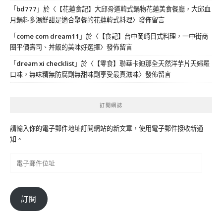
「
bd777
」於〈
【花蓮食記】大邱骨道韓式鍋物花蓮美食餐廳，大邱血
月鍋料多湯鮮甜是適合聚餐的花蓮韓式料理
〉發佈留言
「
come com dream11
」於〈
【食記】台中岡崎日式料理，一中街商
圈平價壽司、丼飯的美味好選擇
〉發佈留言
「
dream xi checklist
」於〈
【零食】聯華卡廸那全天然洋芋片天婦羅
口味，無味精無防腐劑無甜味劑享受最真滋味
〉發佈留言
訂閱網誌
請輸入你的電子郵件地址訂閱網站的新文章，使用電子郵件接收新通
知。
電
子
郵
件
訂閱
位
址