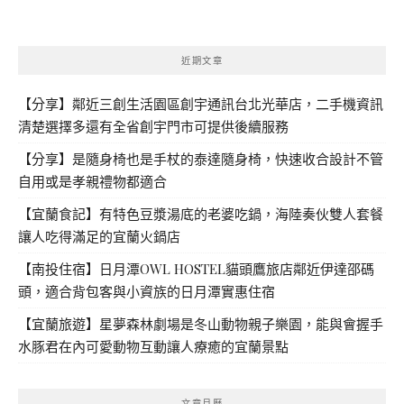
近期文章
【分享】鄰近三創生活園區創宇通訊台北光華店，二手機資訊
清楚選擇多還有全省創宇門市可提供後續服務
【分享】是隨身椅也是手杖的泰達隨身椅，快速收合設計不管
自用或是孝親禮物都適合
【宜蘭食記】有特色豆漿湯底的老婆吃鍋，海陸奏伙雙人套餐
讓人吃得滿足的宜蘭火鍋店
【南投住宿】日月潭OWL HOSTEL貓頭鷹旅店鄰近伊達邵碼
頭，適合背包客與小資族的日月潭實惠住宿
【宜蘭旅遊】星夢森林劇場是冬山動物親子樂園，能與會握手
水豚君在內可愛動物互動讓人療癒的宜蘭景點
文章月曆