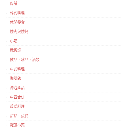
肉舖
韓式料理
休閒零食
燒肉與燒烤
小吃
鐵板燒
飲品、冰品、酒類
中式料理
咖啡館
沖泡產品
中西合併
義式料理
甜點、蛋糕
罐頭小菜