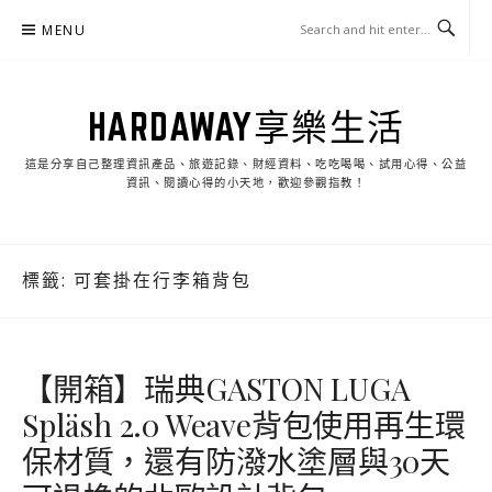
Skip
MENU
to
content
HARDAWAY享樂生活
這是分享自己整理資訊產品、旅遊記錄、財經資料、吃吃喝喝、試用心得、公益
資訊、閱讀心得的小天地，歡迎參觀指教！
標籤:
可套掛在行李箱背包
【開箱】瑞典GASTON LUGA
Spläsh 2.0 Weave背包使用再生環
保材質，還有防潑水塗層與30天