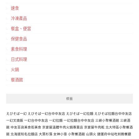
速食
冷凍產品
餐盒、便當
保健食品
素食料理
日式料理
火鍋
餐酒館
標籤
えびそば一幻
えびそば一幻台中中友店
えびそば一幻拉麵
えびそば拉麵台中中友店
一幻叉燒飯
一幻台中中友店
一幻拉麵
一幻拉麵台中中友店
三峽小聚餐酒館
三峽酒
館
中友百貨美食街美食
京宴屋溫體牛肉火鍋專賣店
京宴屋牛肉乾
北大特區小聚餐酒
館
北海道知名拉麵店
大葉杉藻
女神小雪
小聚餐酒館
山頭火
捷運府中站吃到飽餐廳