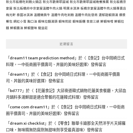
新北市板橋吃到飽火鍋店
新北市歡樂耶誕城
新北市歡樂耶誕城晚餐推薦
新北板橋京
宴屋
新北板橋府中京宴屋溫體牛肉火鍋
明果冰淇淋
板橋京宴屋溫體牛肉火鍋專賣店
梅光軒
泰國冰淇淋
溫體嫩肩牛
溫體牛肉吃到飽
溫體牛肉批發商
濃郁甜蝦頭湯
爆漿
餐包
網紅小雪
胸口油
蝦味拉麵湯頭
蝦味煎餃
蝦味飯糰
食旅三峽
鮮蝦味噌
鮮蝦拉
麵
鮮蝦醬油
鮮蝦鹽味
龍益莊
近期留言
「
dream11 team prediction method
」於〈
【食記】台中岡崎日式
料理，一中街商圈平價壽司、丼飯的美味好選擇
〉發佈留言
「
dream11
」於〈
【食記】台中岡崎日式料理，一中街商圈平價壽
司、丼飯的美味好選擇
〉發佈留言
「
bd777
」於〈
【花蓮食記】大邱骨道韓式鍋物花蓮美食餐廳，大邱血
月鍋料多湯鮮甜是適合聚餐的花蓮韓式料理
〉發佈留言
「
come com dream11
」於〈
【食記】台中岡崎日式料理，一中街商
圈平價壽司、丼飯的美味好選擇
〉發佈留言
「
dream xi checklist
」於〈
【零食】聯華卡廸那全天然洋芋片天婦羅
口味，無味精無防腐劑無甜味劑享受最真滋味
〉發佈留言