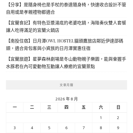
【分享】是隨身椅也是手杖的泰達隨身椅，快速收合設計不管
自用或是孝親禮物都適合
【宜蘭食記】有特色豆漿湯底的老婆吃鍋，海陸奏伙雙人套餐
讓人吃得滿足的宜蘭火鍋店
【南投住宿】日月潭OWL HOSTEL貓頭鷹旅店鄰近伊達邵碼
頭，適合背包客與小資族的日月潭實惠住宿
【宜蘭旅遊】星夢森林劇場是冬山動物親子樂園，能與會握手
水豚君在內可愛動物互動讓人療癒的宜蘭景點
文章月曆
2026 年 8 月
一
二
三
四
五
六
日
1
2
3
4
5
6
7
8
9