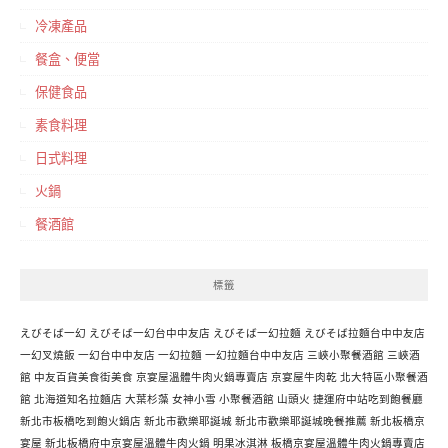
冷凍產品
餐盒、便當
保健食品
素食料理
日式料理
火鍋
餐酒館
標籤
えびそば一幻
えびそば一幻台中中友店
えびそば一幻拉麵
えびそば拉麵台中中友店
一幻叉燒飯
一幻台中中友店
一幻拉麵
一幻拉麵台中中友店
三峽小聚餐酒館
三峽酒
館
中友百貨美食街美食
京宴屋溫體牛肉火鍋專賣店
京宴屋牛肉乾
北大特區小聚餐酒
館
北海道知名拉麵店
大葉杉藻
女神小雪
小聚餐酒館
山頭火
捷運府中站吃到飽餐廳
新北市板橋吃到飽火鍋店
新北市歡樂耶誕城
新北市歡樂耶誕城晚餐推薦
新北板橋京
宴屋
新北板橋府中京宴屋溫體牛肉火鍋
明果冰淇淋
板橋京宴屋溫體牛肉火鍋專賣店