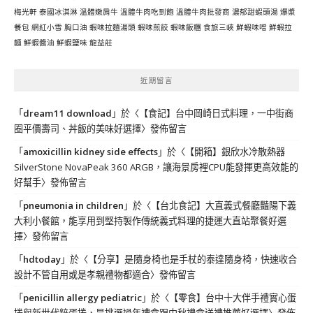
梅光軒
泰國冰淇淋
溫體嫩肩牛
溫體牛肉吃到飽
溫體牛肉批發商
濃郁甜蝦頭湯
爆漿
餐包
網紅小雪
胸口油
蝦味拉麵湯頭
蝦味煎餃
蝦味飯糰
食旅三峽
鮮蝦味噌
鮮蝦拉
麵
鮮蝦醬油
鮮蝦鹽味
龍益莊
近期留言
「
dream11 download
」於〈
【食記】台中岡崎日式料理，一中街商
圈平價壽司、丼飯的美味好選擇
〉發佈留言
「
amoxicillin kidney side effects
」於〈
【開箱】銀欣水冷散熱器
SilverStone NovaPeak 360 ARGB，讓海景房裡CPU能發揮更高效能的
好幫手
〉發佈留言
「
pneumonia in children
」於〈
【台北食記】大直義式餐廳豔陽下義
大利小餐館，能享用到堅持製作傳統義式料理的捷運大直站聚餐好選
擇
〉發佈留言
「
hdtoday
」於〈
【分享】是隨身椅也是手杖的泰達隨身椅，快速收合
設計不管自用或是孝親禮物都適合
〉發佈留言
「
penicillin allergy pediatric
」於〈
【零食】台中十大伴手禮實心蛋