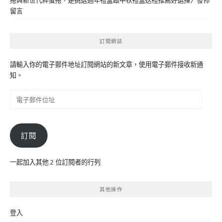
捲與新世代粹蛋捲，是挑選過年禮盒跟中秋禮盒送禮推薦好選擇
〉發佈
留言
訂閱網誌
請輸入你的電子郵件地址訂閱網站的新文章，使用電子郵件接收新通
知。
電
子
郵
件
訂閱
位
址
一起加入其他 2 位訂閱者的行列
其他操作
登入