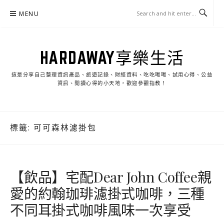
Skip
MENU
to
content
HARDAWAY享樂生活
這是分享自己整理資訊產品、旅遊記錄、財經資料、吃吃喝喝、試用心得、公益
資訊、閱讀心得的小天地，歡迎參觀指教！
標籤:
可可森林濾掛包
【飲品】宅配Dear John Coffee親
愛的約翰珈琲濾掛式咖啡，三種
不同耳掛式咖啡風味一次享受