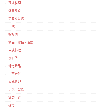
韓式料理
休閒零食
燒肉與燒烤
小吃
鐵板燒
飲品、冰品、酒類
中式料理
咖啡館
沖泡產品
中西合併
義式料理
甜點、蛋糕
罐頭小菜
速食