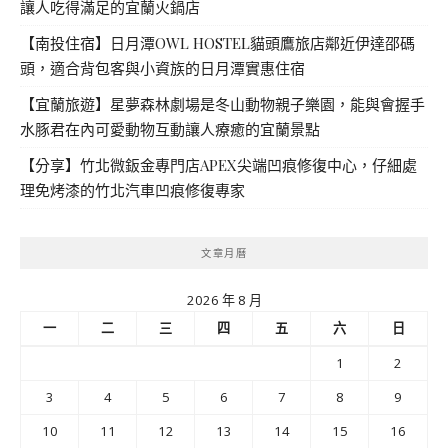
讓人吃得滿足的宜蘭火鍋店
【南投住宿】日月潭OWL HOSTEL貓頭鷹旅店鄰近伊達邵碼
頭，適合背包客與小資族的日月潭實惠住宿
【宜蘭旅遊】星夢森林劇場是冬山動物親子樂園，能與會握手
水豚君在內可愛動物互動讓人療癒的宜蘭景點
【分享】竹北微鈑金專門店APEX尖端凹痕修復中心，仔細處
理免烤漆的竹北汽車凹痕修復專家
文章月曆
2026 年 8 月
一
二
三
四
五
六
日
1
2
3
4
5
6
7
8
9
10
11
12
13
14
15
16