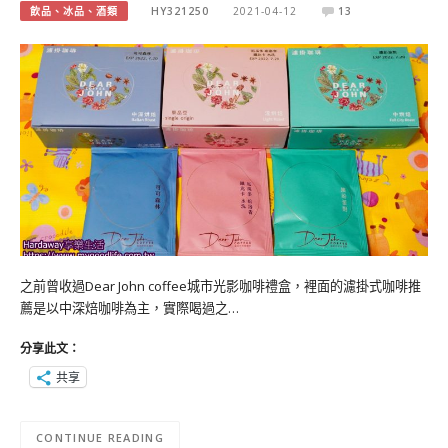
飲品、冰品、酒類
HY321250
2021-04-12
13
之前曾收過Dear John coffee城市光影咖啡禮盒，裡面的濾掛式咖啡推
薦是以中深焙咖啡為主，實際喝過之…
分享此文：
共享
CONTINUE READING