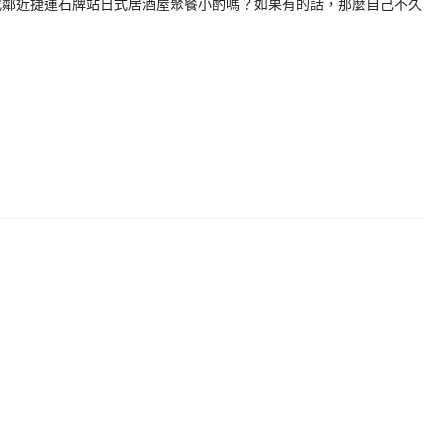
找鄰近捷運石牌站日式居酒屋聚餐小酌嗎？如果有的話，那麼自己不久