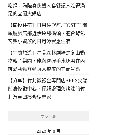
吃鍋，海陸奏伙雙人套餐讓人吃得滿
足的宜蘭火鍋店
【南投住宿】日月潭OWL HOSTEL貓
頭鷹旅店鄰近伊達邵碼頭，適合背包
客與小資族的日月潭實惠住宿
【宜蘭旅遊】星夢森林劇場是冬山動
物親子樂園，能與會握手水豚君在內
可愛動物互動讓人療癒的宜蘭景點
【分享】竹北微鈑金專門店APEX尖端
凹痕修復中心，仔細處理免烤漆的竹
北汽車凹痕修復專家
文章月曆
2026 年 8 月