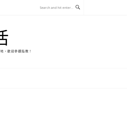
活
天地，歡迎參觀指教！