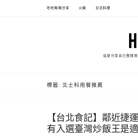
Skip
吃吃喝喝分享
火鍋
日式料理
to
content
這是分享自己整理資
標籤:
北士科用餐推薦
【台北食記】鄰近捷
有入選臺灣炒飯王是