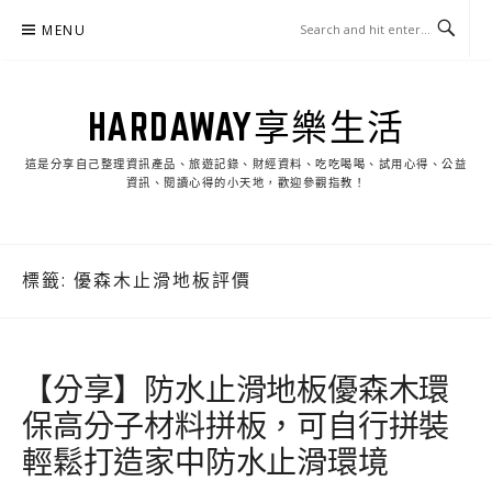
Skip
MENU
to
content
HARDAWAY享樂生活
這是分享自己整理資訊產品、旅遊記錄、財經資料、吃吃喝喝、試用心得、公益
資訊、閱讀心得的小天地，歡迎參觀指教！
標籤:
優森木止滑地板評價
【分享】防水止滑地板優森木環
保高分子材料拼板，可自行拼裝
輕鬆打造家中防水止滑環境