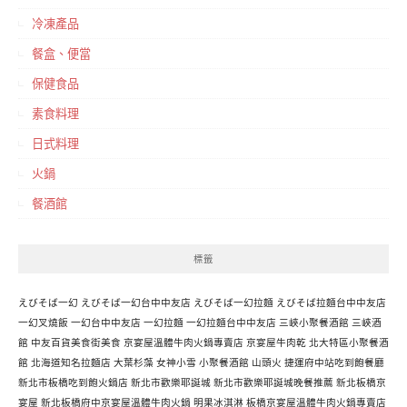
冷凍產品
餐盒、便當
保健食品
素食料理
日式料理
火鍋
餐酒館
標籤
えびそば一幻
えびそば一幻台中中友店
えびそば一幻拉麵
えびそば拉麵台中中友店
一幻叉燒飯
一幻台中中友店
一幻拉麵
一幻拉麵台中中友店
三峽小聚餐酒館
三峽酒
館
中友百貨美食街美食
京宴屋溫體牛肉火鍋專賣店
京宴屋牛肉乾
北大特區小聚餐酒
館
北海道知名拉麵店
大葉杉藻
女神小雪
小聚餐酒館
山頭火
捷運府中站吃到飽餐廳
新北市板橋吃到飽火鍋店
新北市歡樂耶誕城
新北市歡樂耶誕城晚餐推薦
新北板橋京
宴屋
新北板橋府中京宴屋溫體牛肉火鍋
明果冰淇淋
板橋京宴屋溫體牛肉火鍋專賣店