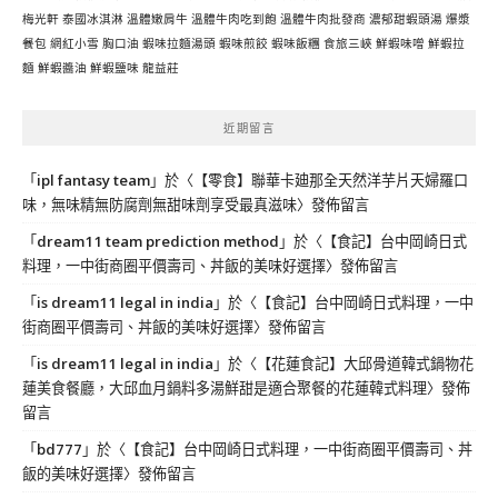
梅光軒
泰國冰淇淋
溫體嫩肩牛
溫體牛肉吃到飽
溫體牛肉批發商
濃郁甜蝦頭湯
爆漿
餐包
網紅小雪
胸口油
蝦味拉麵湯頭
蝦味煎餃
蝦味飯糰
食旅三峽
鮮蝦味噌
鮮蝦拉
麵
鮮蝦醬油
鮮蝦鹽味
龍益莊
近期留言
「
ipl fantasy team
」於〈
【零食】聯華卡廸那全天然洋芋片天婦羅口
味，無味精無防腐劑無甜味劑享受最真滋味
〉發佈留言
「
dream11 team prediction method
」於〈
【食記】台中岡崎日式
料理，一中街商圈平價壽司、丼飯的美味好選擇
〉發佈留言
「
is dream11 legal in india
」於〈
【食記】台中岡崎日式料理，一中
街商圈平價壽司、丼飯的美味好選擇
〉發佈留言
「
is dream11 legal in india
」於〈
【花蓮食記】大邱骨道韓式鍋物花
蓮美食餐廳，大邱血月鍋料多湯鮮甜是適合聚餐的花蓮韓式料理
〉發佈
留言
「
bd777
」於〈
【食記】台中岡崎日式料理，一中街商圈平價壽司、丼
飯的美味好選擇
〉發佈留言