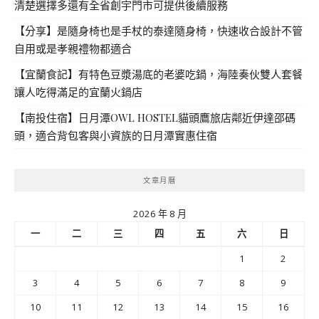
清楚選擇多還有全省創宇門市可提供後續服務
【分享】是隨身椅也是手杖的泰達隨身椅，快速收合設計不管
自用或是孝親禮物都適合
【宜蘭食記】有特色豆漿湯底的老婆吃鍋，海陸奏伙雙人套餐
讓人吃得滿足的宜蘭火鍋店
【南投住宿】日月潭OWL HOSTEL貓頭鷹旅店鄰近伊達邵碼
頭，適合背包客與小資族的日月潭實惠住宿
文章月曆
2026 年 8 月
一
二
三
四
五
六
日
1
2
3
4
5
6
7
8
9
10
11
12
13
14
15
16