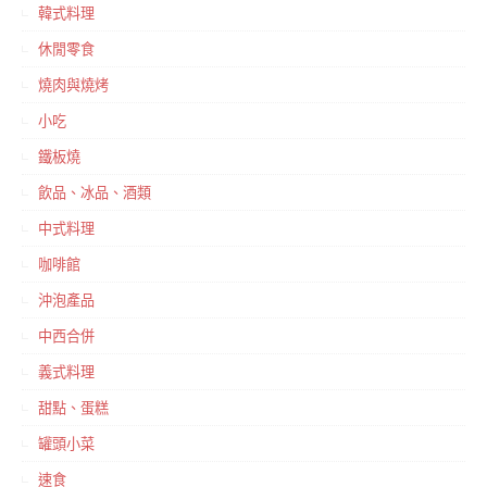
韓式料理
休閒零食
燒肉與燒烤
小吃
鐵板燒
飲品、冰品、酒類
中式料理
咖啡館
沖泡產品
中西合併
義式料理
甜點、蛋糕
罐頭小菜
速食