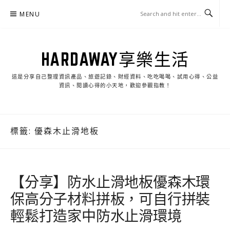
Skip
MENU
to
content
HARDAWAY享樂生活
這是分享自己整理資訊產品、旅遊記錄、財經資料、吃吃喝喝、試用心得、公益
資訊、閱讀心得的小天地，歡迎參觀指教！
標籤:
優森木止滑地板
【分享】防水止滑地板優森木環
保高分子材料拼板，可自行拼裝
輕鬆打造家中防水止滑環境