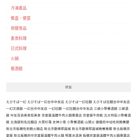
冷凍產品
餐盒、便當
保健食品
素食料理
日式料理
火鍋
餐酒館
標籤
えびそば一幻
えびそば一幻台中中友店
えびそば一幻拉麵
えびそば拉麵台中中友店
一幻叉燒飯
一幻台中中友店
一幻拉麵
一幻拉麵台中中友店
三峽小聚餐酒館
三峽酒
館
中友百貨美食街美食
京宴屋溫體牛肉火鍋專賣店
京宴屋牛肉乾
北大特區小聚餐酒
館
北海道知名拉麵店
大葉杉藻
女神小雪
小聚餐酒館
山頭火
捷運府中站吃到飽餐廳
新北市板橋吃到飽火鍋店
新北市歡樂耶誕城
新北市歡樂耶誕城晚餐推薦
新北板橋京
宴屋
新北板橋府中京宴屋溫體牛肉火鍋
明果冰淇淋
板橋京宴屋溫體牛肉火鍋專賣店