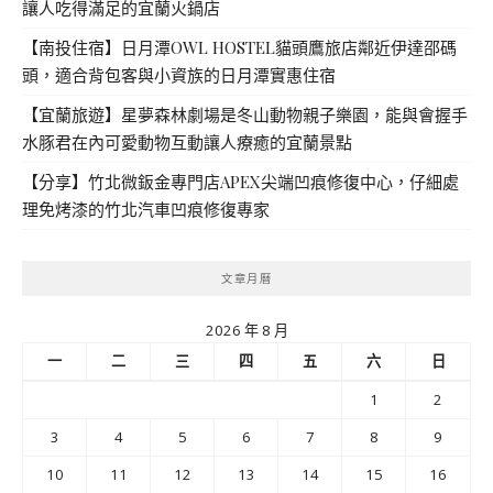
讓人吃得滿足的宜蘭火鍋店
【南投住宿】日月潭OWL HOSTEL貓頭鷹旅店鄰近伊達邵碼
頭，適合背包客與小資族的日月潭實惠住宿
【宜蘭旅遊】星夢森林劇場是冬山動物親子樂園，能與會握手
水豚君在內可愛動物互動讓人療癒的宜蘭景點
【分享】竹北微鈑金專門店APEX尖端凹痕修復中心，仔細處
理免烤漆的竹北汽車凹痕修復專家
文章月曆
2026 年 8 月
一
二
三
四
五
六
日
1
2
3
4
5
6
7
8
9
10
11
12
13
14
15
16