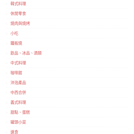
韓式料理
休閒零食
燒肉與燒烤
小吃
鐵板燒
飲品、冰品、酒類
中式料理
咖啡館
沖泡產品
中西合併
義式料理
甜點、蛋糕
罐頭小菜
速食