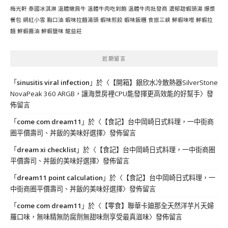
梅光軒
泰國冰淇淋
溫體嫩肩牛
溫體牛肉吃到飽
溫體牛肉批發商
濃郁甜蝦頭湯
爆漿
餐包
網紅小雪
胸口油
蝦味拉麵湯頭
蝦味煎餃
蝦味飯糰
食旅三峽
鮮蝦味噌
鮮蝦拉
麵
鮮蝦醬油
鮮蝦鹽味
龍益莊
近期留言
「
sinusitis viral infection
」於〈
【開箱】銀欣水冷散熱器SilverStone
NovaPeak 360 ARGB，讓海景房裡CPU能發揮更高效能的好幫手
〉發
佈留言
「
come com dream11
」於〈
【食記】台中岡崎日式料理，一中街商
圈平價壽司、丼飯的美味好選擇
〉發佈留言
「
dream xi checklist
」於〈
【食記】台中岡崎日式料理，一中街商圈
平價壽司、丼飯的美味好選擇
〉發佈留言
「
dream11 point calculation
」於〈
【食記】台中岡崎日式料理，一
中街商圈平價壽司、丼飯的美味好選擇
〉發佈留言
「
come com dream11
」於〈
【零食】聯華卡廸那全天然洋芋片天婦
羅口味，無味精無防腐劑無甜味劑享受最真滋味
〉發佈留言