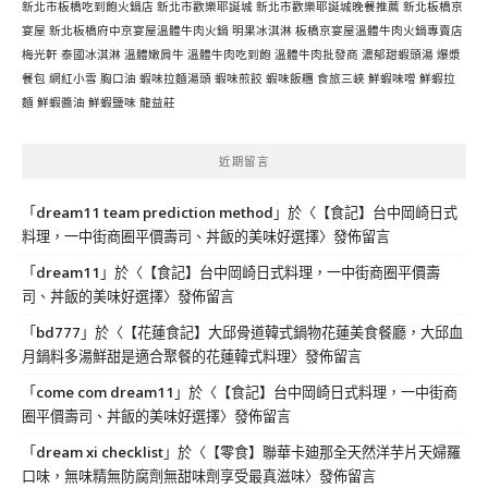
新北市板橋吃到飽火鍋店
新北市歡樂耶誕城
新北市歡樂耶誕城晚餐推薦
新北板橋京
宴屋
新北板橋府中京宴屋溫體牛肉火鍋
明果冰淇淋
板橋京宴屋溫體牛肉火鍋專賣店
梅光軒
泰國冰淇淋
溫體嫩肩牛
溫體牛肉吃到飽
溫體牛肉批發商
濃郁甜蝦頭湯
爆漿
餐包
網紅小雪
胸口油
蝦味拉麵湯頭
蝦味煎餃
蝦味飯糰
食旅三峽
鮮蝦味噌
鮮蝦拉
麵
鮮蝦醬油
鮮蝦鹽味
龍益莊
近期留言
「
dream11 team prediction method
」於〈
【食記】台中岡崎日式
料理，一中街商圈平價壽司、丼飯的美味好選擇
〉發佈留言
「
dream11
」於〈
【食記】台中岡崎日式料理，一中街商圈平價壽
司、丼飯的美味好選擇
〉發佈留言
「
bd777
」於〈
【花蓮食記】大邱骨道韓式鍋物花蓮美食餐廳，大邱血
月鍋料多湯鮮甜是適合聚餐的花蓮韓式料理
〉發佈留言
「
come com dream11
」於〈
【食記】台中岡崎日式料理，一中街商
圈平價壽司、丼飯的美味好選擇
〉發佈留言
「
dream xi checklist
」於〈
【零食】聯華卡廸那全天然洋芋片天婦羅
口味，無味精無防腐劑無甜味劑享受最真滋味
〉發佈留言