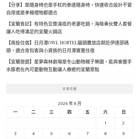
【分享】是隨身椅也是手杖的泰達隨身椅，快速收合設計不管
自用或是孝親禮物都適合
【宜蘭食記】有特色豆漿湯底的老婆吃鍋，海陸奏伙雙人套餐
讓人吃得滿足的宜蘭火鍋店
【南投住宿】日月潭OWL HOSTEL貓頭鷹旅店鄰近伊達邵碼
頭，適合背包客與小資族的日月潭實惠住宿
【宜蘭旅遊】星夢森林劇場是冬山動物親子樂園，能與會握手
水豚君在內可愛動物互動讓人療癒的宜蘭景點
文章月曆
2026 年 8 月
一
二
三
四
五
六
日
1
2
3
4
5
6
7
8
9