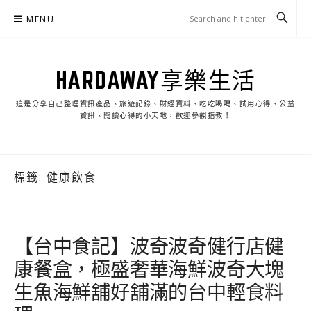
Skip
MENU
to
content
HARDAWAY享樂生活
這是分享自己整理資訊產品、旅遊記錄、財經資料、吃吃喝喝、試用心得、公益
資訊、閱讀心得的小天地，歡迎參觀指教！
標籤:
健康飲食
【台中食記】波奇波奇健行店健
康餐盒，極盛奢華海鮮波奇大塊
生魚海鮮舖好舖滿的台中輕食料