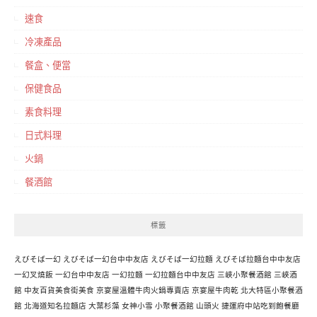
速食
冷凍產品
餐盒、便當
保健食品
素食料理
日式料理
火鍋
餐酒館
標籤
えびそば一幻
えびそば一幻台中中友店
えびそば一幻拉麵
えびそば拉麵台中中友店
一幻叉燒飯
一幻台中中友店
一幻拉麵
一幻拉麵台中中友店
三峽小聚餐酒館
三峽酒
館
中友百貨美食街美食
京宴屋溫體牛肉火鍋專賣店
京宴屋牛肉乾
北大特區小聚餐酒
館
北海道知名拉麵店
大葉杉藻
女神小雪
小聚餐酒館
山頭火
捷運府中站吃到飽餐廳