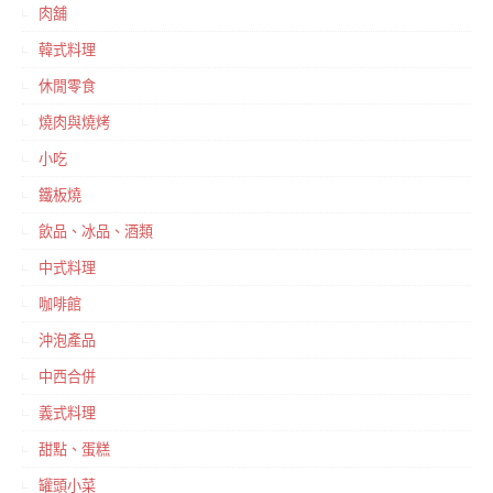
肉舖
韓式料理
休閒零食
燒肉與燒烤
小吃
鐵板燒
飲品、冰品、酒類
中式料理
咖啡館
沖泡產品
中西合併
義式料理
甜點、蛋糕
罐頭小菜