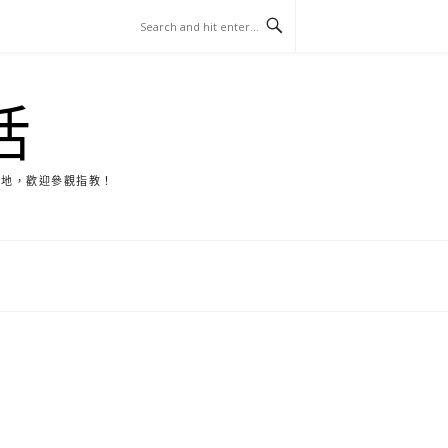
活
天地，歡迎參觀指教！