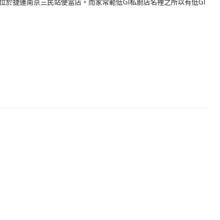
位於捷運南京三民站便當店。而家常範低GI私廚店名裡之所以有低GI