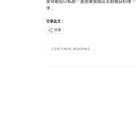
家常範低GI私廚，是由東旅旅店主廚親自料理，
字…
分享此文：
共享
CONTINUE READING