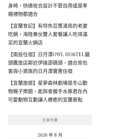
身椅，快速收合設計不管自用或是孝
親禮物都適合
【宜蘭食記】有特色豆漿湯底的老婆
吃鍋，海陸奏伙雙人套餐讓人吃得滿
足的宜蘭火鍋店
【南投住宿】日月潭OWL HOSTEL貓
頭鷹旅店鄰近伊達邵碼頭，適合背包
客與小資族的日月潭實惠住宿
【宜蘭旅遊】星夢森林劇場是冬山動
物親子樂園，能與會握手水豚君在內
可愛動物互動讓人療癒的宜蘭景點
文章月曆
2026 年 8 月