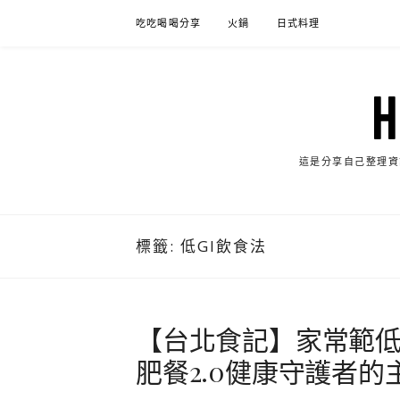
Skip
吃吃喝喝分享
火鍋
日式料理
to
content
這是分享自己整理資
標籤:
低GI飲食法
【台北食記】家常範低
肥餐2.0健康守護者