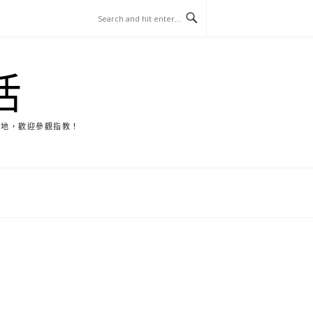
活
天地，歡迎參觀指教！