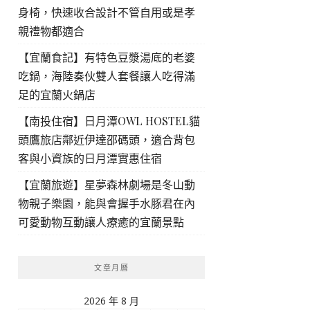
身椅，快速收合設計不管自用或是孝
親禮物都適合
【宜蘭食記】有特色豆漿湯底的老婆
吃鍋，海陸奏伙雙人套餐讓人吃得滿
足的宜蘭火鍋店
【南投住宿】日月潭OWL HOSTEL貓
頭鷹旅店鄰近伊達邵碼頭，適合背包
客與小資族的日月潭實惠住宿
【宜蘭旅遊】星夢森林劇場是冬山動
物親子樂園，能與會握手水豚君在內
可愛動物互動讓人療癒的宜蘭景點
文章月曆
2026 年 8 月