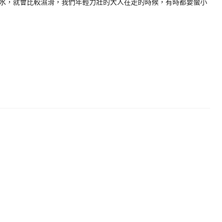
水，就會比較濕滑，我們年輕力壯的大人在走的時候，有時都要蠻小