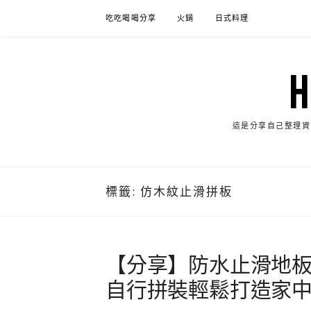
Skip
吃吃喝喝分享
火鍋
日式料理
to
content
這是分享自己整理資
標籤:
仿木紋止滑拼板
【分享】防水止滑地
自行拼裝輕鬆打造家