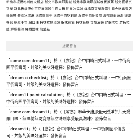
新北市板橋吃到飽火鍋店
新北市歡樂耶誕城
新北市歡樂耶誕城晚餐推薦
新北板橋京
宴屋
新北板橋府中京宴屋溫體牛肉火鍋
明果冰淇淋
板橋京宴屋溫體牛肉火鍋專賣店
梅光軒
泰國冰淇淋
溫體嫩肩牛
溫體牛肉吃到飽
溫體牛肉批發商
濃郁甜蝦頭湯
爆漿
餐包
網紅小雪
胸口油
蝦味拉麵湯頭
蝦味煎餃
蝦味飯糰
食旅三峽
鮮蝦味噌
鮮蝦拉
麵
鮮蝦醬油
鮮蝦鹽味
龍益莊
近期留言
「
come com dream11
」於〈
【食記】台中岡崎日式料理，一中街商
圈平價壽司、丼飯的美味好選擇
〉發佈留言
「
dream xi checklist
」於〈
【食記】台中岡崎日式料理，一中街商圈
平價壽司、丼飯的美味好選擇
〉發佈留言
「
dream11 point calculation
」於〈
【食記】台中岡崎日式料理，一
中街商圈平價壽司、丼飯的美味好選擇
〉發佈留言
「
come com dream11
」於〈
【零食】聯華卡廸那全天然洋芋片天婦
羅口味，無味精無防腐劑無甜味劑享受最真滋味
〉發佈留言
「
dream11
」於〈
【食記】台中岡崎日式料理，一中街商圈平價壽
司、丼飯的美味好選擇
〉發佈留言