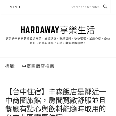
Skip
MENU
to
content
HARDAWAY享樂生活
這是分享自己整理資訊產品、旅遊記錄、財經資料、吃吃喝喝、試用心得、公益
資訊、閱讀心得的小天地，歡迎參觀指教！
標籤:
一中商圈飯店推薦
【台中住宿】丰森飯店是鄰近一
中商圈旅館，房間寬敞舒服並且
餐廳有點心與飲料能隨時取用的