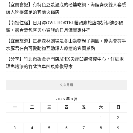
【宜蘭食記】有特色豆漿湯底的老婆吃鍋，海陸奏伙雙人套餐
讓人吃得滿足的宜蘭火鍋店
【南投住宿】日月潭OWL HOSTEL貓頭鷹旅店鄰近伊達邵碼
頭，適合背包客與小資族的日月潭實惠住宿
【宜蘭旅遊】星夢森林劇場是冬山動物親子樂園，能與會握手
水豚君在內可愛動物互動讓人療癒的宜蘭景點
【分享】竹北微鈑金專門店APEX尖端凹痕修復中心，仔細處
理免烤漆的竹北汽車凹痕修復專家
文章月曆
2026 年 8 月
一
二
三
四
五
六
日
1
2
3
4
5
6
7
8
9