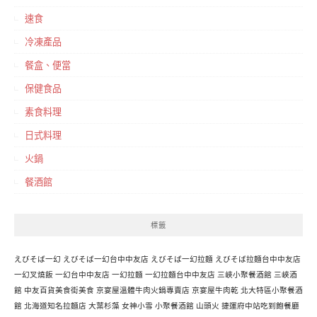
速食
冷凍產品
餐盒、便當
保健食品
素食料理
日式料理
火鍋
餐酒館
標籤
えびそば一幻
えびそば一幻台中中友店
えびそば一幻拉麵
えびそば拉麵台中中友店
一幻叉燒飯
一幻台中中友店
一幻拉麵
一幻拉麵台中中友店
三峽小聚餐酒館
三峽酒
館
中友百貨美食街美食
京宴屋溫體牛肉火鍋專賣店
京宴屋牛肉乾
北大特區小聚餐酒
館
北海道知名拉麵店
大葉杉藻
女神小雪
小聚餐酒館
山頭火
捷運府中站吃到飽餐廳