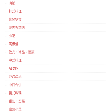
肉舖
韓式料理
休閒零食
燒肉與燒烤
小吃
鐵板燒
飲品、冰品、酒類
中式料理
咖啡館
沖泡產品
中西合併
義式料理
甜點、蛋糕
罐頭小菜