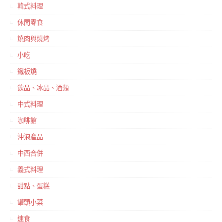
韓式料理
休閒零食
燒肉與燒烤
小吃
鐵板燒
飲品、冰品、酒類
中式料理
咖啡館
沖泡產品
中西合併
義式料理
甜點、蛋糕
罐頭小菜
速食