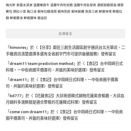
梅光軒
泰國冰淇淋
溫體嫩肩牛
溫體牛肉吃到飽
溫體牛肉批發商
濃郁甜蝦頭湯
爆漿
餐包
網紅小雪
胸口油
蝦味拉麵湯頭
蝦味煎餃
蝦味飯糰
食旅三峽
鮮蝦味噌
鮮蝦拉
麵
鮮蝦醬油
鮮蝦鹽味
龍益莊
近期留言
「
himovies
」於〈
【分享】鄰近三創生活園區創宇通訊台北光華店，二
手機資訊清楚選擇多還有全省創宇門市可提供後續服務
〉發佈留言
「
dream11 team prediction method
」於〈
【食記】台中岡崎日式
料理，一中街商圈平價壽司、丼飯的美味好選擇
〉發佈留言
「
dream11
」於〈
【食記】台中岡崎日式料理，一中街商圈平價壽
司、丼飯的美味好選擇
〉發佈留言
「
bd777
」於〈
【花蓮食記】大邱骨道韓式鍋物花蓮美食餐廳，大邱血
月鍋料多湯鮮甜是適合聚餐的花蓮韓式料理
〉發佈留言
「
come com dream11
」於〈
【食記】台中岡崎日式料理，一中街商
圈平價壽司、丼飯的美味好選擇
〉發佈留言