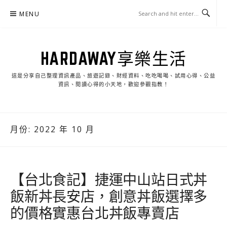
Skip
MENU
to
content
HARDAWAY享樂生活
這是分享自己整理資訊產品、旅遊記錄、財經資料、吃吃喝喝、試用心得、公益
資訊、閱讀心得的小天地，歡迎參觀指教！
月份:
2022 年 10 月
【台北食記】捷運中山站日式丼
飯新丼長安店，創意丼飯選擇多
的價格實惠台北丼飯專賣店