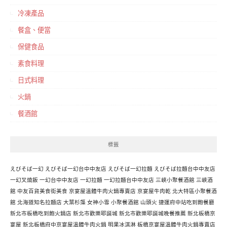
冷凍產品
餐盒、便當
保健食品
素食料理
日式料理
火鍋
餐酒館
標籤
えびそば一幻
えびそば一幻台中中友店
えびそば一幻拉麵
えびそば拉麵台中中友店
一幻叉燒飯
一幻台中中友店
一幻拉麵
一幻拉麵台中中友店
三峽小聚餐酒館
三峽酒
館
中友百貨美食街美食
京宴屋溫體牛肉火鍋專賣店
京宴屋牛肉乾
北大特區小聚餐酒
館
北海道知名拉麵店
大葉杉藻
女神小雪
小聚餐酒館
山頭火
捷運府中站吃到飽餐廳
新北市板橋吃到飽火鍋店
新北市歡樂耶誕城
新北市歡樂耶誕城晚餐推薦
新北板橋京
宴屋
新北板橋府中京宴屋溫體牛肉火鍋
明果冰淇淋
板橋京宴屋溫體牛肉火鍋專賣店