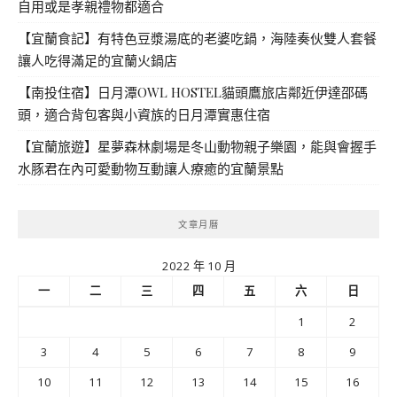
自用或是孝親禮物都適合
【宜蘭食記】有特色豆漿湯底的老婆吃鍋，海陸奏伙雙人套餐
讓人吃得滿足的宜蘭火鍋店
【南投住宿】日月潭OWL HOSTEL貓頭鷹旅店鄰近伊達邵碼
頭，適合背包客與小資族的日月潭實惠住宿
【宜蘭旅遊】星夢森林劇場是冬山動物親子樂園，能與會握手
水豚君在內可愛動物互動讓人療癒的宜蘭景點
文章月曆
2022 年 10 月
一
二
三
四
五
六
日
1
2
3
4
5
6
7
8
9
10
11
12
13
14
15
16