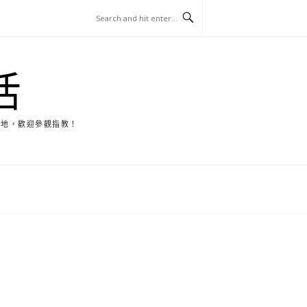
活
天地，歡迎參觀指教！