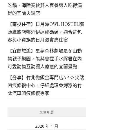
吃鍋，海陸奏伙雙人套餐讓人吃得滿
足的宜蘭火鍋店
【南投住宿】日月潭OWL HOSTEL貓
頭鷹旅店鄰近伊達邵碼頭，適合背包
客與小資族的日月潭實惠住宿
【宜蘭旅遊】星夢森林劇場是冬山動
物親子樂園，能與會握手水豚君在內
可愛動物互動讓人療癒的宜蘭景點
【分享】竹北微鈑金專門店APEX尖端
凹痕修復中心，仔細處理免烤漆的竹
北汽車凹痕修復專家
文章月曆
2020 年 1 月