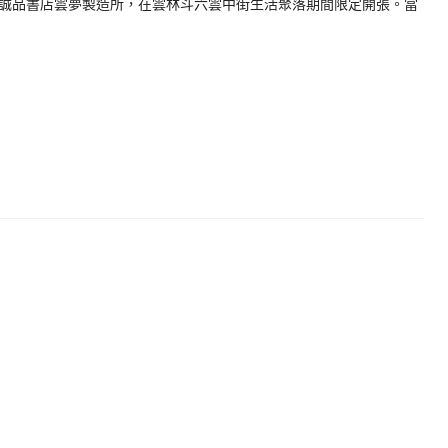
誠品書店雲夢製造所，在雲林斗六雲中街生活聚落期間限定開張。當