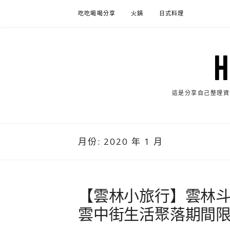
Skip
吃吃喝喝分享
火鍋
日式料理
to
content
這是分享自己整理資
月份:
2020 年 1 月
【雲林小旅行】雲林
雲中街生活聚落期間