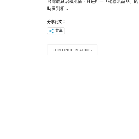
台灣最具昭和風情，且是唯一「榻榻米誠品」的
時看到相…
分享此文：
共享
CONTINUE READING