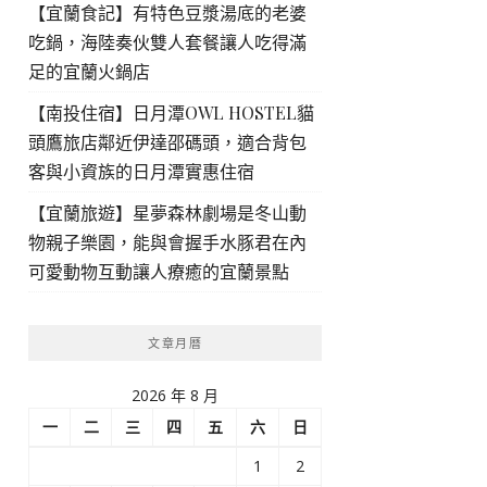
【宜蘭食記】有特色豆漿湯底的老婆
吃鍋，海陸奏伙雙人套餐讓人吃得滿
足的宜蘭火鍋店
【南投住宿】日月潭OWL HOSTEL貓
頭鷹旅店鄰近伊達邵碼頭，適合背包
客與小資族的日月潭實惠住宿
【宜蘭旅遊】星夢森林劇場是冬山動
物親子樂園，能與會握手水豚君在內
可愛動物互動讓人療癒的宜蘭景點
文章月曆
2026 年 8 月
一
二
三
四
五
六
日
1
2