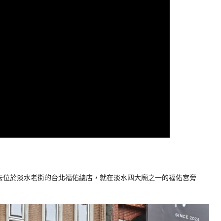
去位於淡水老街的台北福佑總店，就在淡水四大廟之一的福佑宮旁