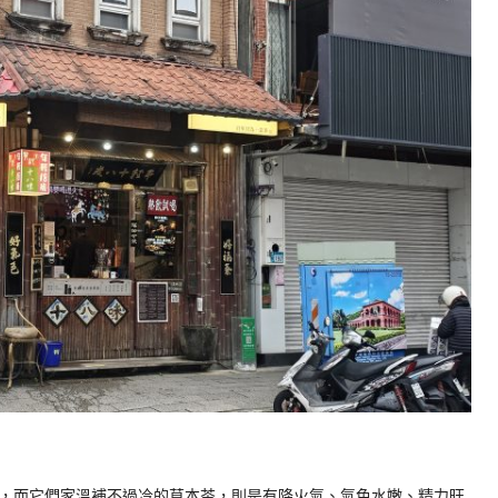
，而它們家溫補不過冷的草本茶，則是有降火氣、氣色水嫩、精力旺