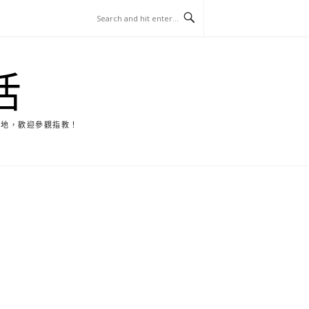
活
天地，歡迎參觀指教！