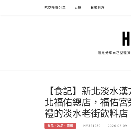
Skip
吃吃喝喝分享
火鍋
日式料理
to
content
這是分享自己整理資
【食記】新北淡水漢
北福佑總店，福佑宮
禮的淡水老街飲料店
HY321250
2026-05-09
飲品、冰品、酒類