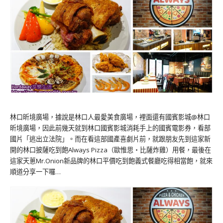
林口昕境廣場，據說是林口人最愛美食廣場，裡面還有國賓影城@林口
昕境廣場，因此前幾天就到林口國賓影城消耗手上的國賓電影券，看部
國片「逃出立法院」。而在看這部國產喜劇片前，就跟朋友先到這家新
開的林口披薩吃到飽Always Pizza（歐惟思‧比薩炸雞）用餐，最後在
這家天蔥Mr.Onion新品牌的林口平價吃到飽義式餐廳吃得相當飽，就來
順道分享一下囉…