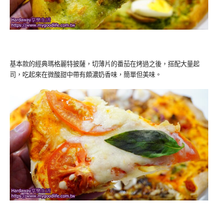
基本款的經典瑪格麗特披薩，切薄片的番茄在烤過之後，搭配大量起
司，吃起來在微酸甜中帶有頗濃奶香味，簡單但美味。