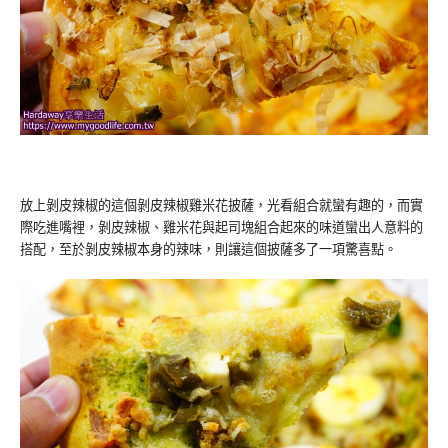
放上剝皮辣椒的這個剝皮辣椒雞米花披薩，光看組合就蠻有趣的，而實
際吃進嘴裡，剝皮辣椒、雞米花與起司塊組合起來的味道蠻出人意料的
搭配，至於剝皮辣椒本身的辣味，則讓這個披薩多了一項驚喜點。