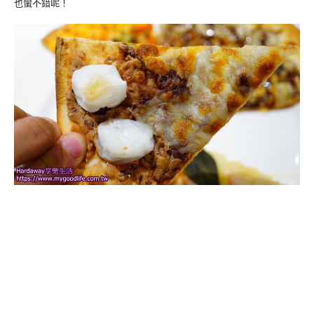
也蠻不錯呢！