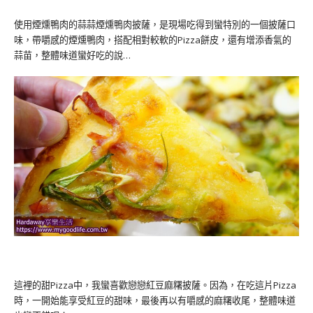
使用煙燻鴨肉的蒜蒜煙燻鴨肉披薩，是現場吃得到蠻特別的一個披薩口
味，帶嚼感的煙燻鴨肉，搭配相對較軟的Pizza餅皮，還有增添香氣的
蒜苗，整體味道蠻好吃的說…
這裡的甜Pizza中，我蠻喜歡戀戀紅豆麻糬披薩。因為，在吃這片Pizza
時，一開始能享受紅豆的甜味，最後再以有嚼感的麻糬收尾，整體味道