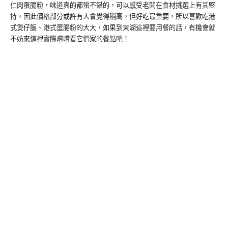
仁肉蛋腸粉，味道真的都蠻不錯的，可以感受老闆在食材挑選上有其堅
持，因此價格部分或許有人會覺得稍高，但好吃最重要，所以喜歡吃港
式煲仔飯、港式蛋腸粉的大大，如果到東湖這裡要用餐的話，有機會就
不妨來這裡實際嚐嚐看它們家的餐點吧！