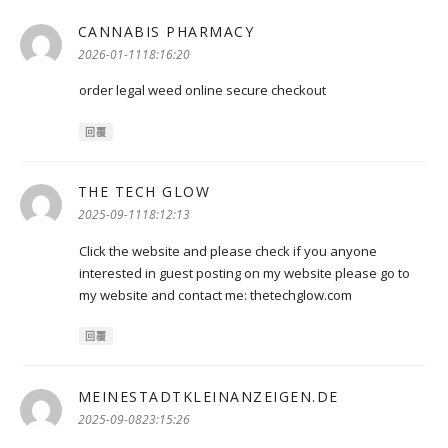
CANNABIS PHARMACY
表
示:
2026-01-1118:16:20
order legal weed online secure checkout
回覆
THE TECH GLOW
表
示:
2025-09-1118:12:13
Click the website and please check if you anyone
interested in guest posting on my website please go to
my website and contact me: thetechglow.com
回覆
MEINESTADTKLEINANZEIGEN.DE
表
示:
2025-09-0823:15:26