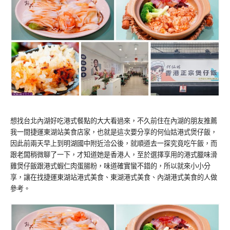
想找台北內湖好吃港式餐點的大大看過來，不久前住在內湖的朋友推薦
我一間捷運東湖站美食店家，也就是這次要分享的何仙姑港式煲仔飯，
因此前兩天早上到明湖國中附近洽公後，就順道去一探究竟吃午飯，而
跟老闆稍微聊了一下，才知道她是香港人，至於選擇享用的港式臘味滑
雞煲仔飯跟港式蝦仁肉蛋腸粉，味道確實蠻不錯的，所以就來小小分
享，讓在找捷運東湖站港式美食、東湖港式美食、內湖港式美食的人做
參考。