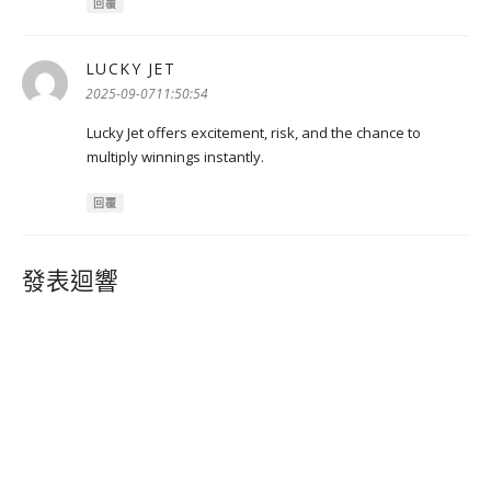
回覆
LUCKY JET
表
示:
2025-09-0711:50:54
Lucky Jet offers excitement, risk, and the chance to
multiply winnings instantly.
回覆
發表迴響