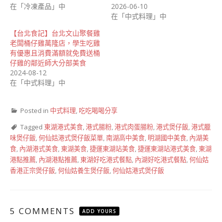
在「冷凍產品」中
2026-06-10
在「中式料理」中
【台北食記】台北文山聚餐雞
老闆桶仔雞萬隆店，學生吃雞
有優惠且消費滿額就免費送桶
仔雞的鄰近師大分部美食
2024-08-12
在「中式料理」中
Posted in
中式料理
,
吃吃喝喝分享
Tagged
東湖港式美食
,
港式腸粉
,
港式肉蛋腸粉
,
港式煲仔飯
,
港式臘
味煲仔飯
,
何仙姑港式煲仔飯菜單
,
南湖高中美食
,
明湖國中美食
,
內湖美
食
,
內湖港式美食
,
東湖美食
,
捷運東湖站美食
,
捷運東湖站港式美食
,
東湖
港點推薦
,
內湖港點推薦
,
東湖好吃港式餐點
,
內湖好吃港式餐點
,
何仙姑
香港正宗煲仔飯
,
何仙姑養生煲仔飯
,
何仙姑港式煲仔飯
5 COMMENTS
ADD YOURS