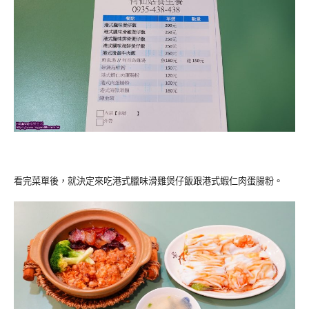
看完菜單後，就決定來吃港式臘味滑雞煲仔飯跟港式蝦仁肉蛋腸粉。