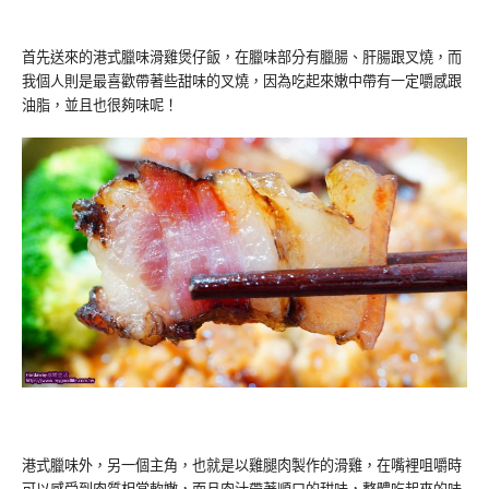
首先送來的港式臘味滑雞煲仔飯，在臘味部分有臘腸、肝腸跟叉燒，而
我個人則是最喜歡帶著些甜味的叉燒，因為吃起來嫩中帶有一定嚼感跟
油脂，並且也很夠味呢！
港式臘味外，另一個主角，也就是以雞腿肉製作的滑雞，在嘴裡咀嚼時
可以感受到肉質相當軟嫩，而且肉汁帶著順口的甜味，整體吃起來的味