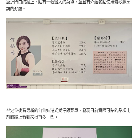
靠近門口的牆上，貼有一張蠻大的菜單，並且有介紹餐點使用紫砂鍋烹
調的好處。
坐定位後看最新的何仙姑港式煲仔飯菜單，發現目前實際可點的品項比
前面牆上看到來得再多一些。