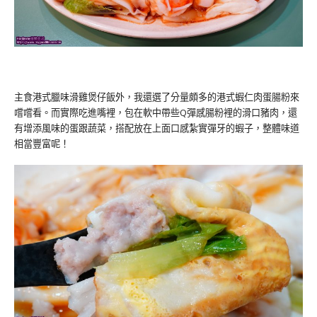
主食港式臘味滑雞煲仔飯外，我還選了分量頗多的港式蝦仁肉蛋腸粉來
嚐嚐看。而實際吃進嘴裡，包在軟中帶些Q彈感腸粉裡的滑口豬肉，還
有增添風味的蛋跟蔬菜，搭配放在上面口感紮實彈牙的蝦子，整體味道
相當豐富呢！