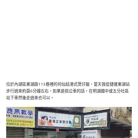
位於內湖區東湖路113巷裡的何仙姑港式煲仔飯，當天我從捷運東湖站
步行過來約莫6分鐘左右，如果是搭公車的話，在明湖國中或五分社區
站下車然後走過來也可以。