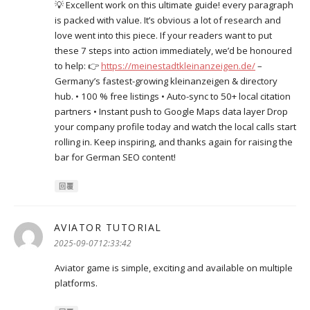
💡 Excellent work on this ultimate guide! every paragraph
is packed with value. It’s obvious a lot of research and
love went into this piece. If your readers want to put
these 7 steps into action immediately, we’d be honoured
to help: 👉
https://meinestadtkleinanzeigen.de/
–
Germany’s fastest-growing kleinanzeigen & directory
hub. • 100 % free listings • Auto-sync to 50+ local citation
partners • Instant push to Google Maps data layer Drop
your company profile today and watch the local calls start
rolling in. Keep inspiring, and thanks again for raising the
bar for German SEO content!
回覆
AVIATOR TUTORIAL
表
示:
2025-09-0712:33:42
Aviator game is simple, exciting and available on multiple
platforms.