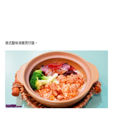
港式臘味滑雞煲仔飯。