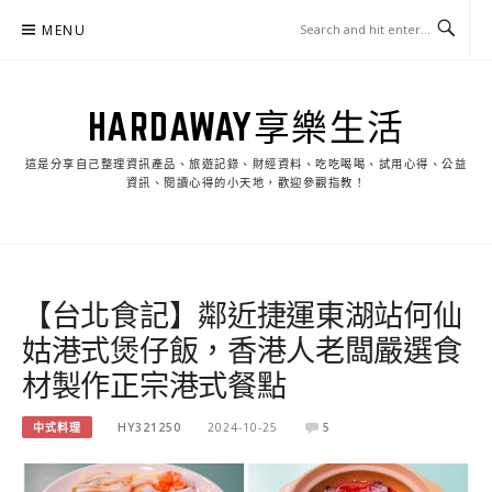
Skip
MENU
to
content
HARDAWAY享樂生活
這是分享自己整理資訊產品、旅遊記錄、財經資料、吃吃喝喝、試用心得、公益
資訊、閱讀心得的小天地，歡迎參觀指教！
【台北食記】鄰近捷運東湖站何仙
姑港式煲仔飯，香港人老闆嚴選食
材製作正宗港式餐點
中式料理
HY321250
2024-10-25
5