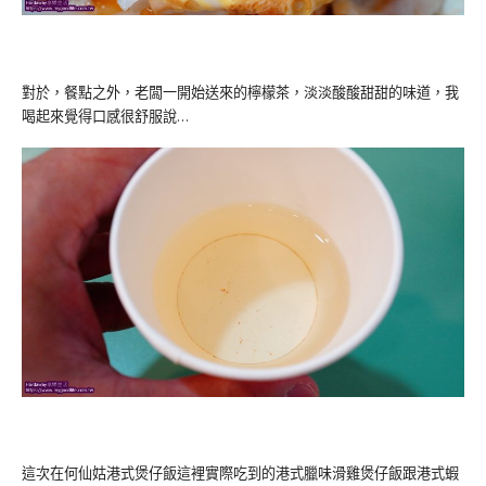
對於，餐點之外，老闆一開始送來的檸檬茶，淡淡酸酸甜甜的味道，我
喝起來覺得口感很舒服說…
這次在何仙姑港式煲仔飯這裡實際吃到的港式臘味滑雞煲仔飯跟港式蝦