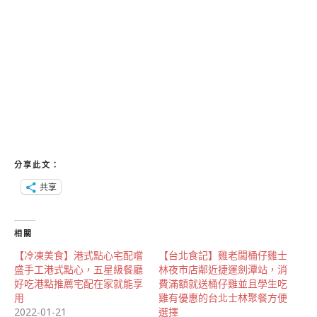
分享此文：
共享
相關
【冷凍美食】港式點心宅配嚐
【台北食記】雞老闆桶仔雞士
盛手工港式點心，五星級餐廳
林夜市店鄰近捷運劍潭站，消
好吃港點推薦宅配在家就能享
費滿額就送桶仔雞並且學生吃
用
雞有優惠的台北士林聚餐方便
2022-01-21
選擇