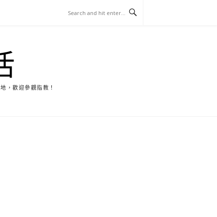
活
天地，歡迎參觀指教！