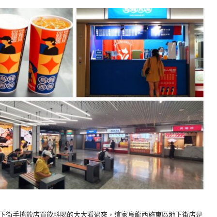
下街手搖飲店買飲料喝的大大看過來，這家烏龍西施東區地下街店是