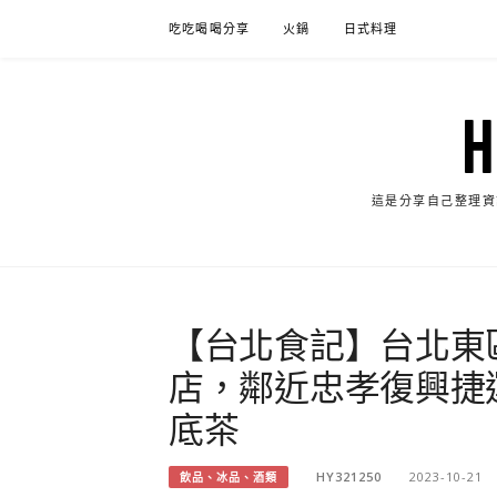
Skip
吃吃喝喝分享
火鍋
日式料理
to
content
這是分享自己整理資
【台北食記】台北東
店，鄰近忠孝復興捷
底茶
HY321250
2023-10-21
飲品、冰品、酒類