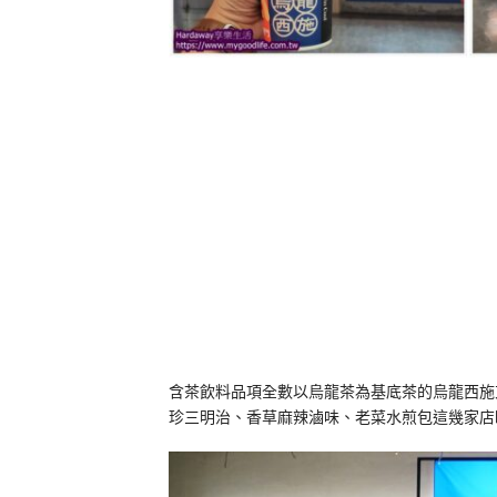
含茶飲料品項全數以烏龍茶為基底茶的烏龍西施
珍三明治、香草麻辣滷味、老菜水煎包這幾家店