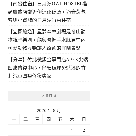
【南投住宿】日月潭OWL HOSTEL貓
頭鷹旅店鄰近伊達邵碼頭，適合背包
客與小資族的日月潭實惠住宿
【宜蘭旅遊】星夢森林劇場是冬山動
物親子樂園，能與會握手水豚君在內
可愛動物互動讓人療癒的宜蘭景點
【分享】竹北微鈑金專門店APEX尖端
凹痕修復中心，仔細處理免烤漆的竹
北汽車凹痕修復專家
文章月曆
2026 年 8 月
一
二
三
四
五
六
日
1
2