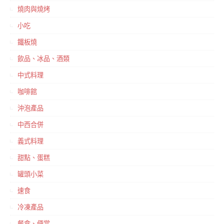
燒肉與燒烤
小吃
鐵板燒
飲品、冰品、酒類
中式料理
咖啡館
沖泡產品
中西合併
義式料理
甜點、蛋糕
罐頭小菜
速食
冷凍產品
餐盒、便當