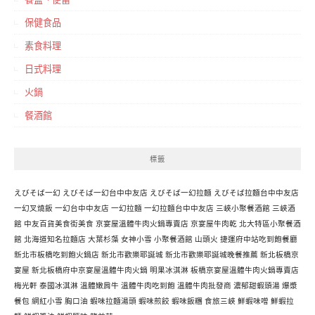
保健食品
素食料理
日式料理
火鍋
餐酒館
標籤
えびそば一幻
えびそば一幻台中中友店
えびそば一幻拉麵
えびそば拉麵台中中友店
一幻叉燒飯
一幻台中中友店
一幻拉麵
一幻拉麵台中中友店
三峽小聚餐酒館
三峽酒
館
中友百貨美食街美食
京宴屋溫體牛肉火鍋專賣店
京宴屋牛肉乾
北大特區小聚餐酒
館
北海道知名拉麵店
大葉杉藻
女神小雪
小聚餐酒館
山頭火
捷運府中站吃到飽餐廳
新北市板橋吃到飽火鍋店
新北市歡樂耶誕城
新北市歡樂耶誕城晚餐推薦
新北板橋京
宴屋
新北板橋府中京宴屋溫體牛肉火鍋
明果冰淇淋
板橋京宴屋溫體牛肉火鍋專賣店
梅光軒
泰國冰淇淋
溫體嫩肩牛
溫體牛肉吃到飽
溫體牛肉批發商
濃郁甜蝦頭湯
爆漿
餐包
網紅小雪
胸口油
蝦味拉麵湯頭
蝦味煎餃
蝦味飯糰
食旅三峽
鮮蝦味噌
鮮蝦拉