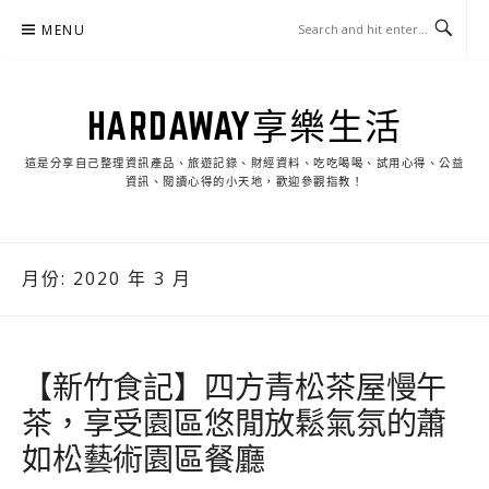
Skip
MENU
to
content
HARDAWAY享樂生活
這是分享自己整理資訊產品、旅遊記錄、財經資料、吃吃喝喝、試用心得、公益
資訊、閱讀心得的小天地，歡迎參觀指教！
月份:
2020 年 3 月
【新竹食記】四方青松茶屋慢午
茶，享受園區悠閒放鬆氣氛的蕭
如松藝術園區餐廳