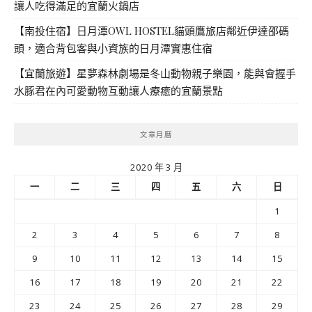
讓人吃得滿足的宜蘭火鍋店
【南投住宿】日月潭OWL HOSTEL貓頭鷹旅店鄰近伊達邵碼
頭，適合背包客與小資族的日月潭實惠住宿
【宜蘭旅遊】星夢森林劇場是冬山動物親子樂園，能與會握手
水豚君在內可愛動物互動讓人療癒的宜蘭景點
文章月曆
2020 年 3 月
一
二
三
四
五
六
日
1
2
3
4
5
6
7
8
9
10
11
12
13
14
15
16
17
18
19
20
21
22
23
24
25
26
27
28
29