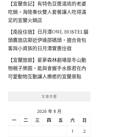
【宜蘭食記】有特色豆漿湯底的老婆
吃鍋，海陸奏伙雙人套餐讓人吃得滿
足的宜蘭火鍋店
【南投住宿】日月潭OWL HOSTEL貓
頭鷹旅店鄰近伊達邵碼頭，適合背包
客與小資族的日月潭實惠住宿
【宜蘭旅遊】星夢森林劇場是冬山動
物親子樂園，能與會握手水豚君在內
可愛動物互動讓人療癒的宜蘭景點
文章月曆
2026 年 8 月
一
二
三
四
五
六
日
1
2