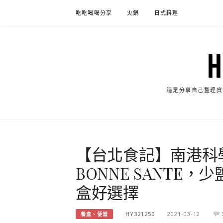
Skip
吃吃喝喝分享
火鍋
日式料理
to
content
這是分享自己整理資
【台北食記】南港科
BONNE SANTE
盒好選擇
HY321250
2021-03-12
餐盒、便當