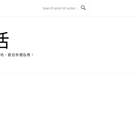
活
天地，歡迎參觀指教！