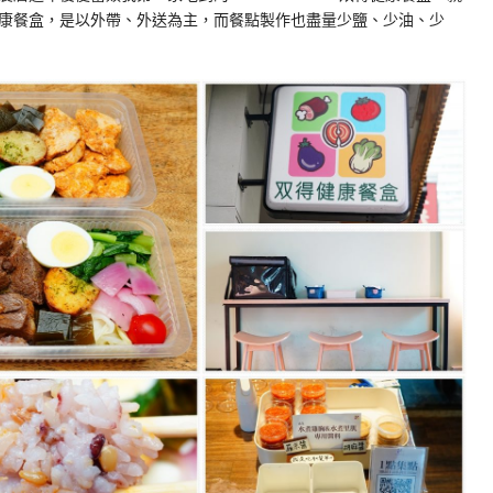
康餐盒，是以外帶、外送為主，而餐點製作也盡量少鹽、少油、少