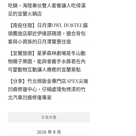
吃鍋，海陸奏伙雙人套餐讓人吃得滿
足的宜蘭火鍋店
【南投住宿】日月潭OWL HOSTEL貓
頭鷹旅店鄰近伊達邵碼頭，適合背包
客與小資族的日月潭實惠住宿
【宜蘭旅遊】星夢森林劇場是冬山動
物親子樂園，能與會握手水豚君在內
可愛動物互動讓人療癒的宜蘭景點
【分享】竹北微鈑金專門店APEX尖端
凹痕修復中心，仔細處理免烤漆的竹
北汽車凹痕修復專家
文章月曆
2026 年 8 月