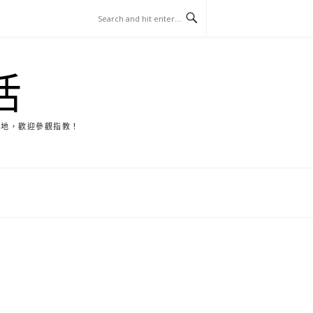
活
天地，歡迎參觀指教！