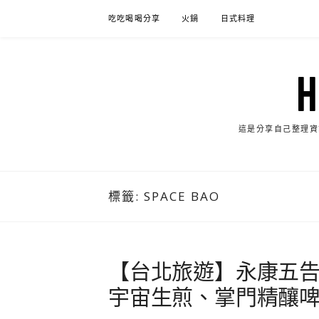
Skip
吃吃喝喝分享
火鍋
日式料理
to
content
這是分享自己整理資
標籤:
SPACE BAO
【台北旅遊】永康五告讚
宇宙生煎、掌門精釀啤