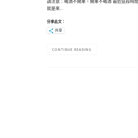
請注意：喝酒不開車，開車不喝酒 最近這段時
就是來…
分享此文：
共享
CONTINUE READING