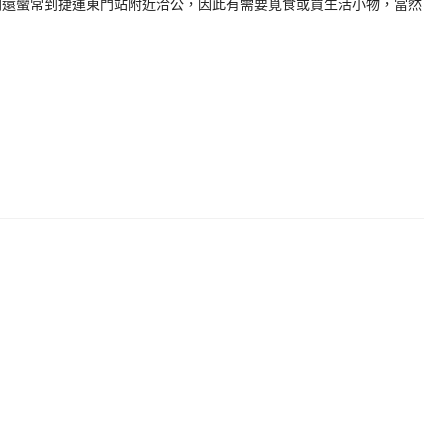
間還蠻常到捷運東門站附近洽公，因此有需要覓食或買生活小物，當然