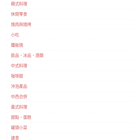
韓式料理
休閒零食
燒肉與燒烤
小吃
鐵板燒
飲品、冰品、酒類
中式料理
咖啡館
沖泡產品
中西合併
義式料理
甜點、蛋糕
罐頭小菜
速食