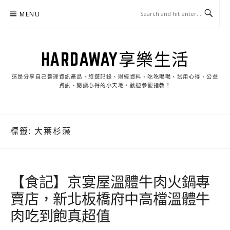
Skip
MENU
to
content
HARDAWAY享樂生活
這是分享自己整理資訊產品、旅遊記錄、財經資料、吃吃喝喝、試用心得、公益
資訊、閱讀心得的小天地，歡迎參觀指教！
標籤:
大葉杉藻
【食記】京宴屋溫體牛肉火鍋專
賣店，新北板橋府中高檔溫體牛
肉吃到飽真超值