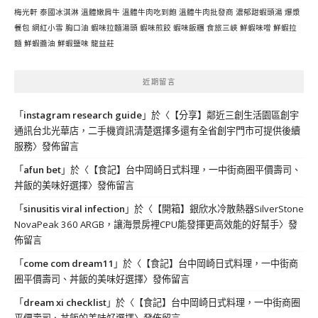
梅光軒
泰國冰淇淋
溫體嫩肩牛
溫體牛肉吃到飽
溫體牛肉批發商
濃郁甜蝦頭湯
爆漿
餐包
網紅小雪
胸口油
蝦味拉麵湯頭
蝦味煎餃
蝦味飯糰
食旅三峽
鮮蝦味噌
鮮蝦拉
麵
鮮蝦醬油
鮮蝦鹽味
龍益莊
近期留言
「
instagram research guide
」於〈
【分享】鄰近三創生活園區創宇
通訊台北光華店，二手機資訊清楚選擇多還有全省創宇門市可提供後續
服務
〉發佈留言
「
afun bet
」於〈
【食記】台中岡崎日式料理，一中街商圈平價壽司、
丼飯的美味好選擇
〉發佈留言
「
sinusitis viral infection
」於〈
【開箱】銀欣水冷散熱器SilverStone
NovaPeak 360 ARGB，讓海景房裡CPU能發揮更高效能的好幫手
〉發
佈留言
「
come com dream11
」於〈
【食記】台中岡崎日式料理，一中街商
圈平價壽司、丼飯的美味好選擇
〉發佈留言
「
dream xi checklist
」於〈
【食記】台中岡崎日式料理，一中街商圈