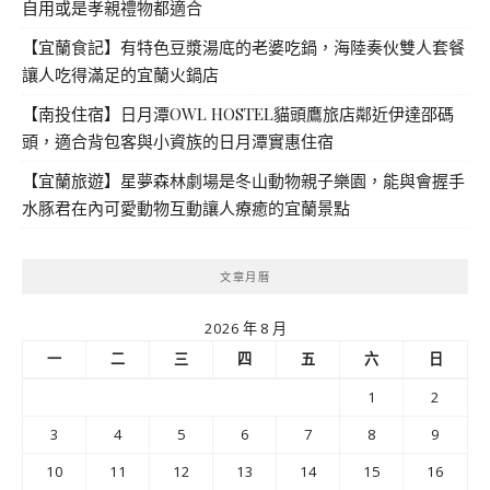
自用或是孝親禮物都適合
【宜蘭食記】有特色豆漿湯底的老婆吃鍋，海陸奏伙雙人套餐
讓人吃得滿足的宜蘭火鍋店
【南投住宿】日月潭OWL HOSTEL貓頭鷹旅店鄰近伊達邵碼
頭，適合背包客與小資族的日月潭實惠住宿
【宜蘭旅遊】星夢森林劇場是冬山動物親子樂園，能與會握手
水豚君在內可愛動物互動讓人療癒的宜蘭景點
文章月曆
2026 年 8 月
一
二
三
四
五
六
日
1
2
3
4
5
6
7
8
9
10
11
12
13
14
15
16