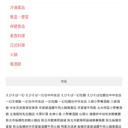
冷凍產品
餐盒、便當
保健食品
素食料理
日式料理
火鍋
餐酒館
標籤
えびそば一幻
えびそば一幻台中中友店
えびそば一幻拉麵
えびそば拉麵台中中友店
一幻叉燒飯
一幻台中中友店
一幻拉麵
一幻拉麵台中中友店
三峽小聚餐酒館
三峽酒
館
中友百貨美食街美食
京宴屋溫體牛肉火鍋專賣店
京宴屋牛肉乾
北大特區小聚餐酒
館
北海道知名拉麵店
大葉杉藻
女神小雪
小聚餐酒館
山頭火
捷運府中站吃到飽餐廳
新北市板橋吃到飽火鍋店
新北市歡樂耶誕城
新北市歡樂耶誕城晚餐推薦
新北板橋京
宴屋
新北板橋府中京宴屋溫體牛肉火鍋
明果冰淇淋
板橋京宴屋溫體牛肉火鍋專賣店