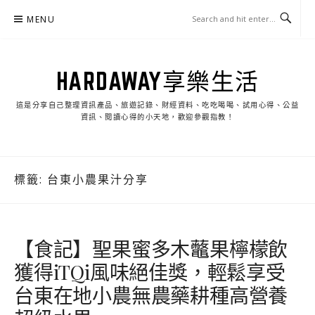
Skip
MENU
to
content
HARDAWAY享樂生活
這是分享自己整理資訊產品、旅遊記錄、財經資料、吃吃喝喝、試用心得、公益
資訊、閱讀心得的小天地，歡迎參觀指教！
標籤:
台東小農果汁分享
【食記】聖果蜜多木虌果檸檬飲
獲得iTQi風味絕佳獎，輕鬆享受
台東在地小農無農藥耕種高營養