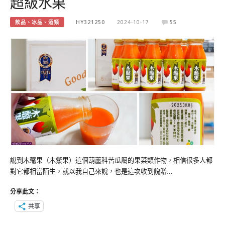
超級水果
飲品、冰品、酒類
HY321250
2024-10-17
55
說到木虌果（木鱉果）這個葫蘆科苦瓜屬的果菜類作物，相信很多人都
對它都相當陌生，就以我自己來說，也是這次收到餽贈…
分享此文：
共享