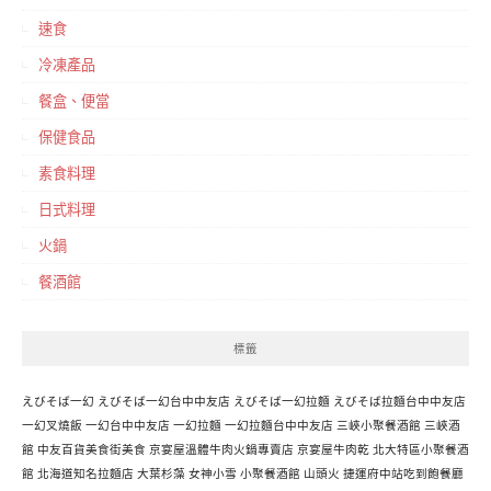
速食
冷凍產品
餐盒、便當
保健食品
素食料理
日式料理
火鍋
餐酒館
標籤
えびそば一幻
えびそば一幻台中中友店
えびそば一幻拉麵
えびそば拉麵台中中友店
一幻叉燒飯
一幻台中中友店
一幻拉麵
一幻拉麵台中中友店
三峽小聚餐酒館
三峽酒
館
中友百貨美食街美食
京宴屋溫體牛肉火鍋專賣店
京宴屋牛肉乾
北大特區小聚餐酒
館
北海道知名拉麵店
大葉杉藻
女神小雪
小聚餐酒館
山頭火
捷運府中站吃到飽餐廳