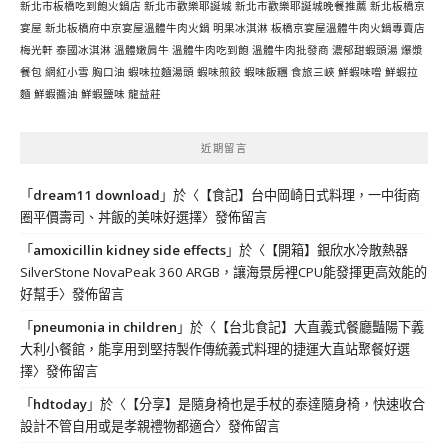
新北市板橋吃到飽火鍋店
新北市歡樂耶誕城
新北市歡樂耶誕城晚餐推薦
新北板橋京
宴屋
新北板橋府中京宴屋溫體牛肉火鍋
明果冰淇淋
板橋京宴屋溫體牛肉火鍋專賣店
梅光軒
泰國冰淇淋
溫體嫩肩牛
溫體牛肉吃到飽
溫體牛肉批發商
濃郁甜蝦頭湯
爆漿
餐包
網紅小雪
胸口油
蝦味拉麵湯頭
蝦味煎餃
蝦味飯糰
食旅三峽
鮮蝦味噌
鮮蝦拉
麵
鮮蝦醬油
鮮蝦鹽味
龍益莊
近期留言
「
dream11 download
」於〈
【食記】台中岡崎日式料理，一中街商
圈平價壽司、丼飯的美味好選擇
〉發佈留言
「
amoxicillin kidney side effects
」於〈
【開箱】銀欣水冷散熱器
SilverStone NovaPeak 360 ARGB，讓海景房裡CPU能發揮更高效能的
好幫手
〉發佈留言
「
pneumonia in children
」於〈
【台北食記】大直義式餐廳豔陽下義
大利小餐館，能享用到堅持製作傳統義式料理的捷運大直站聚餐好選
擇
〉發佈留言
「
hdtoday
」於〈
【分享】是隨身椅也是手杖的泰達隨身椅，快速收合
設計不管自用或是孝親禮物都適合
〉發佈留言