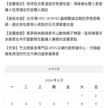
【宜蘭食記】有特色豆漿湯底的老婆吃鍋，海陸奏伙雙人套餐
讓人吃得滿足的宜蘭火鍋店
【南投住宿】日月潭OWL HOSTEL貓頭鷹旅店鄰近伊達邵碼
頭，適合背包客與小資族的日月潭實惠住宿
【宜蘭旅遊】星夢森林劇場是冬山動物親子樂園，能與會握手
水豚君在內可愛動物互動讓人療癒的宜蘭景點
【分享】竹北微鈑金專門店APEX尖端凹痕修復中心，仔細處
理免烤漆的竹北汽車凹痕修復專家
文章月曆
2026 年 8 月
一
二
三
四
五
六
日
1
2
3
4
5
6
7
8
9