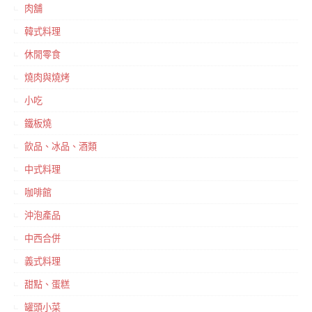
肉舖
韓式料理
休閒零食
燒肉與燒烤
小吃
鐵板燒
飲品、冰品、酒類
中式料理
咖啡館
沖泡產品
中西合併
義式料理
甜點、蛋糕
罐頭小菜