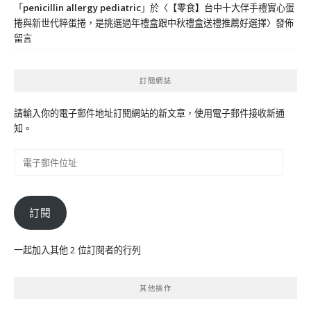
「
penicillin allergy pediatric
」於〈
【零食】台中十大伴手禮實心蛋
捲與新世代粹蛋捲，是挑選過年禮盒跟中秋禮盒送禮推薦好選擇
〉發佈
留言
訂閱網誌
請輸入你的電子郵件地址訂閱網站的新文章，使用電子郵件接收新通
知。
電
子
郵
件
訂閱
位
址
一起加入其他 2 位訂閱者的行列
其他操作